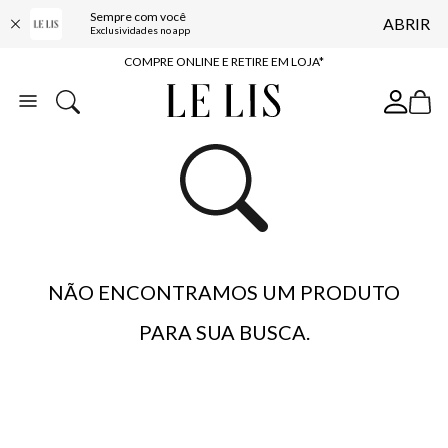
Sempre com você
ABRIR
10% OFF NA PRIMEIRA COMPRA*
Exclusividades no app
COMPRE ONLINE E RETIRE EM LOJA*
ENTREGA EXPRESSA*
FRETE GRÁTIS*
BAIXE O APP
10% OFF NA PRIMEIRA COMPRA*
NÃO ENCONTRAMOS UM PRODUTO
PARA SUA BUSCA.