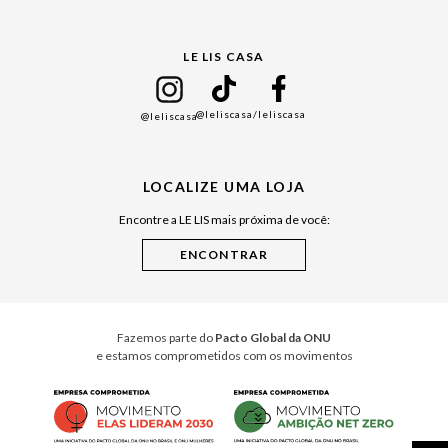
Gift Guide
LE LIS CASA
Mães
Namorados
@leliscasa
/leliscasa
@leliscasa
Japão
Julián Manfredi
LOCALIZE UMA LOJA
Raízes do Pará
Encontre a LE LIS mais próxima de você:
Cuidados Casa
Instruções de Jogos
Minha Loja Le Lis
Le Lis Casa PRO
Fazemos parte do
Pacto Global da ONU
e estamos comprometidos com os movimentos