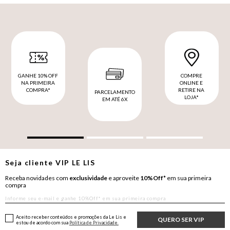
GANHE 10% OFF
COMPRE
NA PRIMEIRA
ONLINE E
COMPRA*
RETIRE NA
PARCELAMENTO
LOJA*
EM ATÉ 6X
Seja cliente
VIP
LE LIS
Receba novidades com
exclusividade
e aproveite
10%Off*
em sua primeira
compra
Aceito receber conteúdos e promoções da Le Lis e
QUERO SER VIP
estou de acordo com sua
Política de Privacidade.