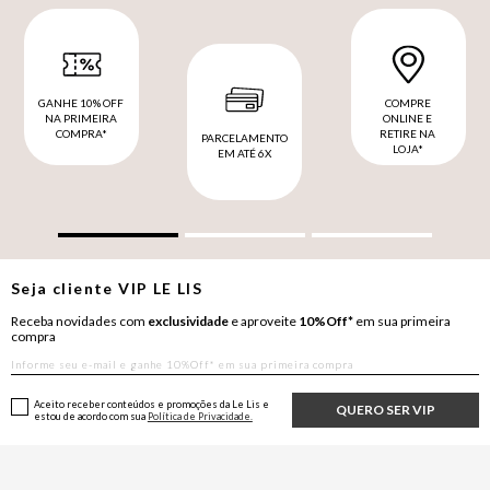
GANHE 10% OFF
COMPRE
NA PRIMEIRA
ONLINE E
COMPRA*
RETIRE NA
PARCELAMENTO
LOJA*
EM ATÉ 6X
Seja cliente
VIP
LE LIS
Receba novidades com
exclusividade
e aproveite
10%Off*
em sua primeira
compra
Aceito receber conteúdos e promoções da Le Lis e
QUERO SER VIP
estou de acordo com sua
Política de Privacidade.