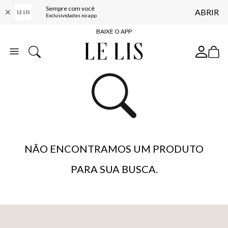
Sempre com você
ABRIR
FRETE GRÁTIS*
Exclusividades no app
BAIXE O APP
10% OFF NA PRIMEIRA COMPRA*
COMPRE ONLINE E RETIRE EM LOJA*
ENTREGA EXPRESSA*
FRETE GRÁTIS*
BAIXE O APP
10% OFF NA PRIMEIRA COMPRA*
NÃO ENCONTRAMOS UM PRODUTO
PARA SUA BUSCA.