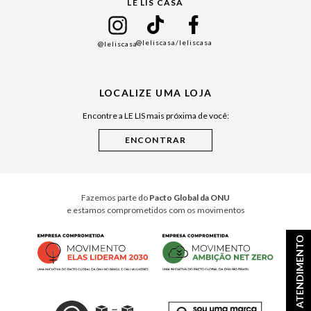
LE LIS CASA
Mães
Namorados
@leliscasa
/leliscasa
@leliscasa
Japão
Julián Manfredi
LOCALIZE UMA LOJA
Raízes do Pará
Encontre a LE LIS mais próxima de você:
Cuidados Casa
Instruções de Jogos
Minha Loja Le Lis
Le Lis Casa PRO
Fazemos parte do
Pacto Global da ONU
e estamos comprometidos com os movimentos
ATENDIMENTO