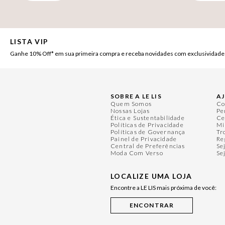
LISTA VIP
Ganhe 10% Off* em sua primeira compra e receba novidades com exclusividade
SOBRE A LE LIS
A
Quem Somos
Co
Nossas Lojas
Pe
Ética e Sustentabilidade
Ce
Políticas de Privacidade
Mi
Políticas de Governança
Tr
Painel de Privacidade
Re
Central de Preferências
Se
Moda Com Verso
Se
LOCALIZE UMA LOJA
Encontre a LE LIS mais próxima de você: