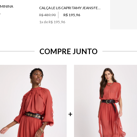
EMININA
CALÇA LE LIS CAPRI TAMY JEANS FEMININA
6
R$ 489,90
R$ 195,96
1
x de
R$ 195,96
COMPRE JUNTO