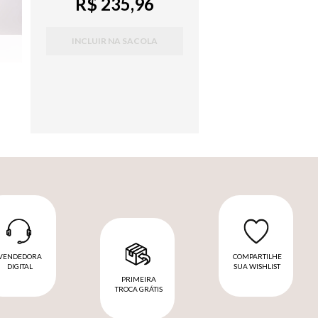
R$ 235,96
INCLUIR NA SACOLA
VENDEDORA
COMPARTILHE
DIGITAL
SUA WISHLIST
PRIMEIRA
TROCA GRÁTIS