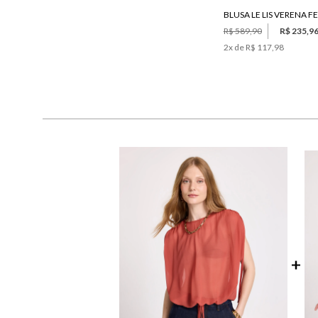
BLUSA LE LIS VERENA F
R$ 589,90
R$ 235,9
2
x de
R$ 117,98