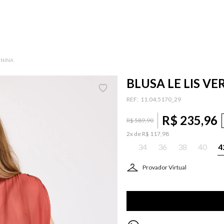
ININA
BLUSA LE LIS V
:
11.04.5170_29
R$
235
,
96
R$
589
,
90
2
x de
R$
117
,
98
34
36
38
40
4
Provador Virtual