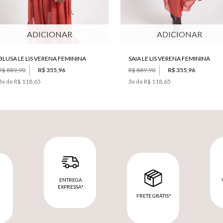
ADICIONAR
ADICIONAR
BLUSA LE LIS VERENA FEMININA
SAIA LE LIS VERENA FEMININA
R$ 889,90
R$ 355,96
R$ 889,90
R$ 355,96
3
x de
R$ 118,65
3
x de
R$ 118,65
ENTREGA
EXPRESSA*
FRETE GRÁTIS*
M