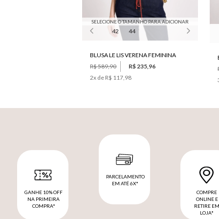
SELECIONE O TAMANHO PARA ADICIONAR
42
44
BLUSA LE LIS VERENA FEMININA
R$ 589,90
R$ 235,96
2
x de
R$ 117,98
PARCELAMENTO
EM ATÉ 6X*
GANHE 10% OFF
COMPRE
NA PRIMEIRA
ONLINE E
COMPRA*
RETIRE E
LOJA*