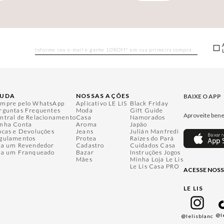
JUDA
NOSSAS AÇÕES
BAIXE O APP
mpre pelo WhatsApp
Aplicativo LE LIS
Black Friday
rguntas Frequentes
Moda
Gift Guide
Aproveite bene
ntral de Relacionamento
Casa
Namorados
nha Conta
Aroma
Japão
ocas e Devoluções
Jeans
Julián Manfredi
gulamentos
Protea
Raízes do Pará
ja um Revendedor
Cadastro
Cuidados Casa
ja um Franqueado
Bazar
Instruções Jogos
Mães
Minha Loja Le Lis
Le Lis Casa PRO
ACESSE NOSS
LE LIS
@l
@lelisblanc