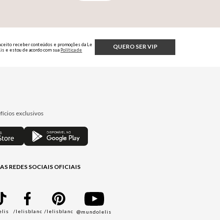
Aceito receber conteúdos e promoções da Le
QUERO SER VIP
Lis e estou de acordo com sua
Política de
Privacidade.
fícios exclusivos
AS REDES SOCIAIS OFICIAIS
elis
/lelisblanc
/lelisblanc
@mundolelis