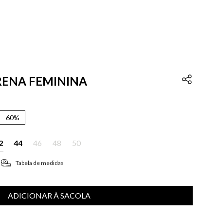
ERENA FEMININA
-
60%
2
44
46
48
50
Tabela de medidas
ADICIONAR À SACOLA