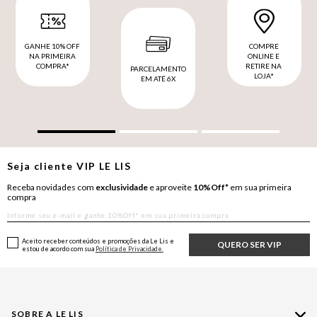
GANHE 10% OFF
COMPRE
NA PRIMEIRA
ONLINE E
COMPRA*
RETIRE NA
PARCELAMENTO
LOJA*
EM ATÉ 6X
Seja cliente
VIP
LE LIS
Receba novidades com
exclusividade
e aproveite
10%Off*
em sua primeira
compra
Aceito receber conteúdos e promoções da Le Lis e
QUERO SER VIP
estou de acordo com sua
Política de Privacidade.
SOBRE A LE LIS