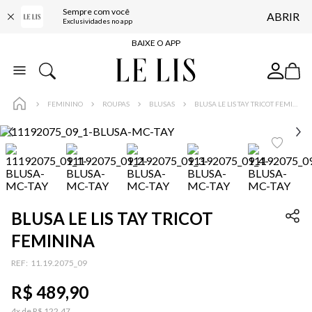
Sempre com você
ABRIR
FRETE GRÁTIS*
Exclusividades no app
BAIXE O APP
10% OFF NA PRIMEIRA COMPRA*
COMPRE ONLINE E RETIRE EM LOJA*
FEMININO
ROUPAS
BLUSAS
BLUSA LE LIS TAY TRICOT FEMININA
ENTREGA EXPRESSA*
FRETE GRÁTIS*
BAIXE O APP
10% OFF NA PRIMEIRA COMPRA*
BLUSA LE LIS TAY TRICOT
FEMININA
:
11.19.2075_09
R$
489
,
90
4
x de
R$
122
,
47