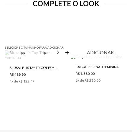
COMPLETE O LOOK
SELECIONE O TAMANHO PARA ADICIONAR
ADICIONAR
PP
P
M
GG
CALÇA LE LIS NATI FEMININA
BLUSA LE LIS TAY TRICOT FEMININA
R$ 1.380,00
R$ 489,90
6
x de
R$ 230,00
4
x de
R$ 122,47