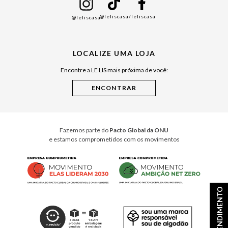
Namorados
@leliscasa
/leliscasa
@leliscasa
Japão
Julián Manfredi
LOCALIZE UMA LOJA
Raízes do Pará
Encontre a LE LIS mais próxima de você:
Cuidados Casa
Instruções de Jogos
Minha Loja Le Lis
Le Lis Casa PRO
Fazemos parte do
Pacto Global da ONU
e estamos comprometidos com os movimentos
ATENDIMENTO