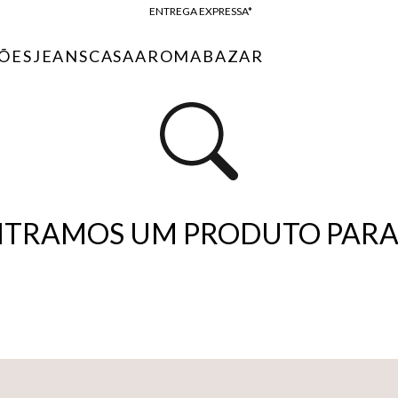
ENTREGA EXPRESSA*
FRETE GRÁTIS*
ÕES
JEANS
CASA
AROMA
BAZAR
BAIXE O APP
10% OFF NA PRIMEIRA COMPRA*
TRAMOS UM PRODUTO PARA 