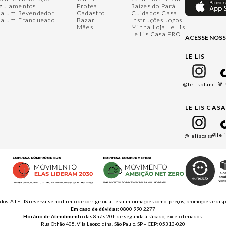
gulamentos
Protea
Raízes do Pará
ja um Revendedor
Cadastro
Cuidados Casa
ja um Franqueado
Bazar
Instruções Jogos
Mães
Minha Loja Le Lis
Le Lis Casa PRO
ACESSE NOSS
LE LIS
@l
@lelisblanc
LE LIS CAS
@lel
@leliscasa
ados. A LE LIS reserva-se no direito de corrigir ou alterar informações como: preços, promoções e 
Em caso de dúvidas:
0800 990 2277
Horário de Atendimento
das 8h às 20h de segunda à sábado, exceto feriados.
Rua Othão 405, Vila Leopoldina, São Paulo, SP – CEP: 05313-020