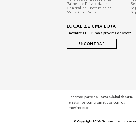
Painel de Privacidade
Re
Central de Preferências
Se
Moda Com Verso
Se
LOCALIZE UMA LOJA
Encontre a LE LIS mais próxima de você:
Fazemos parte do
Pacto Global da ONU
e estamos comprometidos com os
movimentos
© Copyright 2026
- Todos os direitos reserv