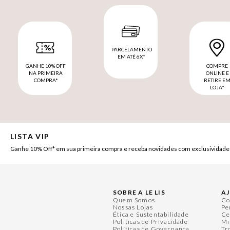
PARCELAMENTO
EM ATÉ 6X*
GANHE 10% OFF
COMPRE
NA PRIMEIRA
ONLINE E
COMPRA*
RETIRE E
LOJA*
LISTA VIP
Ganhe 10% Off* em sua primeira compra e receba novidades com exclusividade
SOBRE A LE LIS
A
Quem Somos
Co
Nossas Lojas
Pe
Ética e Sustentabilidade
Ce
Políticas de Privacidade
Mi
Políticas de Governança
Tr