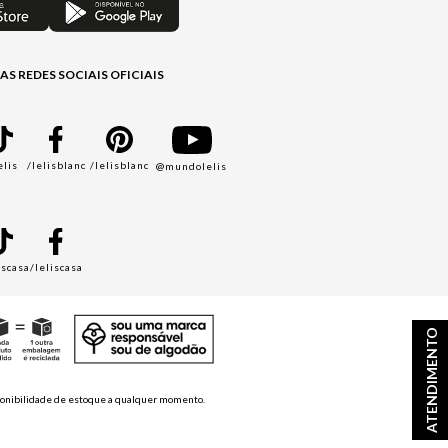
AS REDES SOCIAIS OFICIAIS
elis
/lelisblanc
/lelisblanc
@mundolelis
A
iscasa
/leliscasa
ATENDIMENTO
disponibilidade de estoque a qualquer momento.