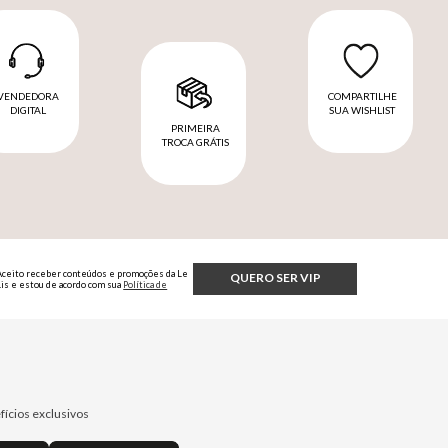
VENDEDORA
COMPARTILHE
DIGITAL
SUA WISHLIST
PRIMEIRA
TROCA GRÁTIS
Aceito receber conteúdos e promoções da Le
QUERO SER VIP
Lis e estou de acordo com sua
Política de
Privacidade.
fícios exclusivos