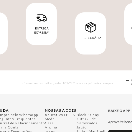
ENTREGA
EXPRESSA*
FRETE GRÁTIS*
M
JUDA
NOSSAS AÇÕES
BAIXE O APP
mpre pelo WhatsApp
Aplicativo LE LIS
Black Friday
rguntas Frequentes
Moda
Gift Guide
Aproveite bene
ntral de Relacionamento
Casa
Namorados
nha Conta
Aroma
Japão
ocas e Devoluções
Jeans
Julián Manfredi