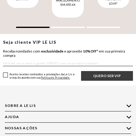
PARCELAMENTO
LOJA*
EM ATÉ 6X
Seja cliente
VIP
LE LIS
Receba novidades com
exclusividade
e aproveite
10%Off*
em sua primeira
compra
Aceito receber conteúdos e promoções da Le Lis e
QUERO SER VIP
estou de acordo com sua
Política de Privacidade.
SOBRE A LE LIS
AJUDA
Quem Somos
Nossas Lojas
NOSSAS AÇÕES
Compre pelo WhatsApp