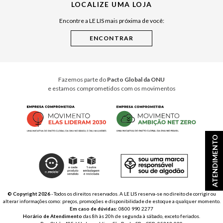
LOCALIZE UMA LOJA
Raízes do Pará
Encontre a LE LIS mais próxima de você:
Cuidados Casa
Instruções de Jogos
Minha Loja Le Lis
Le Lis Casa PRO
Fazemos parte do
Pacto Global da ONU
e estamos comprometidos com os movimentos
ATENDIMENTO
© Copyright 2026
- Todos os direitos reservados. A LE LIS reserva-se no direito de corrigir ou
alterar informações como: preços, promoções e disponibilidade de estoque a qualquer momento.
Em caso de dúvidas:
0800 990 2277
Horário de Atendimento
das 8h às 20h de segunda à sábado, exceto feriados.