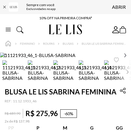
Sempre com você
ABRIR
BAIXE O APP
Exclusividades no app
10% OFF NA PRIMEIRA COMPRA*
COMPRE ONLINE E RETIRE EM LOJA*
ENTREGA EXPRESSA*
FEMININO
ROUPAS
BLUSAS
BLUSA LE LIS SABRINA FEMININA
FRETE GRÁTIS*
BAIXE O APP
10% OFF NA PRIMEIRA COMPRA*
BLUSA LE LIS SABRINA FEMININA
:
11.12.1933_46
R$
275
,
96
-
60%
R$
689
,
90
2
x de
R$
137
,
98
PP
P
M
G
GG