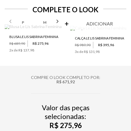
COMPLETE O LOOK
SELECIONE O TAMANHO PARA ADICIONAR
P
M
G
GG
ADICIONAR
BLUSA LE LIS SABRINA FEMININA
CALÇA LE LIS SABRINA FEMININA
R$ 689,90
R$ 275,96
R$ 989,90
R$ 395,96
2
x de
R$ 137,98
3
x de
R$ 131,98
COMPRE O LOOK COMPLETO POR:
R$ 671,92
Valor das peças
selecionadas:
R$ 275,96