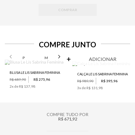
COMPRAR
COMPRE JUNTO
SELECIONE O TAMANHO PARA ADICIONAR
P
M
G
GG
ADICIONAR
BLUSA LE LIS SABRINA FEMININA
CALÇA LE LIS SABRINA FEMININA
R$ 689,90
R$ 275,96
R$ 989,90
R$ 395,96
2
x de
R$ 137,98
3
x de
R$ 131,98
COMPRE TUDO POR
R$ 671,92