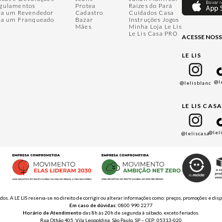
gulamentos
Protea
Raízes do Pará
ja um Revendedor
Cadastro
Cuidados Casa
ja um Franqueado
Bazar
Instruções Jogos
Mães
Minha Loja Le Lis
Le Lis Casa PRO
ACESSE NOSS
LE LIS
@l
@lelisblanc
LE LIS CAS
@lel
@leliscasa
ados. A LE LIS reserva-se no direito de corrigir ou alterar informações como: preços, promoções e 
Em caso de dúvidas:
0800 990 2277
Horário de Atendimento
das 8h às 20h de segunda à sábado, exceto feriados.
Rua Othão 405, Vila Leopoldina, São Paulo, SP – CEP: 05313-020