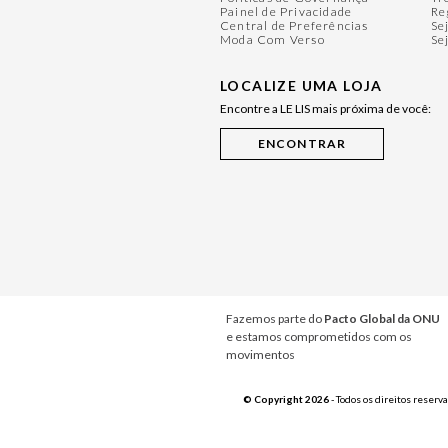
Painel de Privacidade
Re
Central de Preferências
Se
Moda Com Verso
Se
LOCALIZE UMA LOJA
Encontre a LE LIS mais próxima de você:
Fazemos parte do
Pacto Global da ONU
e estamos comprometidos com os
movimentos
© Copyright 2026
- Todos os direitos reserv