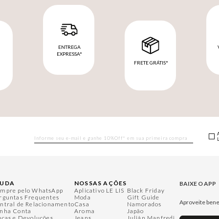
ENTREGA
EXPRESSA*
FRETE GRÁTIS*
M
JUDA
NOSSAS AÇÕES
BAIXE O APP
mpre pelo WhatsApp
Aplicativo LE LIS
Black Friday
rguntas Frequentes
Moda
Gift Guide
Aproveite bene
ntral de Relacionamento
Casa
Namorados
nha Conta
Aroma
Japão
ocas e Devoluções
Jeans
Julián Manfredi