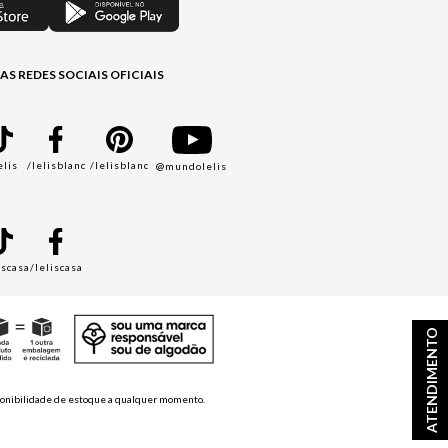
AS REDES SOCIAIS OFICIAIS
elis
/lelisblanc
/lelisblanc
@mundolelis
A
iscasa
/leliscasa
ATENDIMENTO
disponibilidade de estoque a qualquer momento.