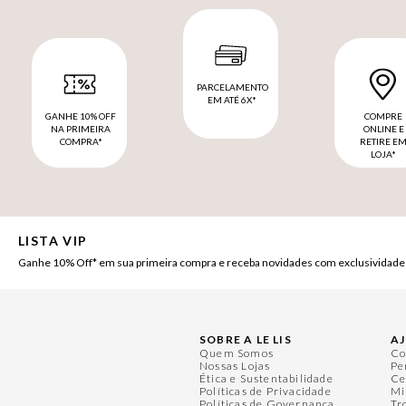
PARCELAMENTO
EM ATÉ 6X*
GANHE 10% OFF
COMPRE
NA PRIMEIRA
ONLINE E
COMPRA*
RETIRE E
LOJA*
LISTA VIP
Ganhe 10% Off* em sua primeira compra e receba novidades com exclusividade
SOBRE A LE LIS
A
Quem Somos
Co
Nossas Lojas
Pe
Ética e Sustentabilidade
Ce
Políticas de Privacidade
Mi
Políticas de Governança
Tr