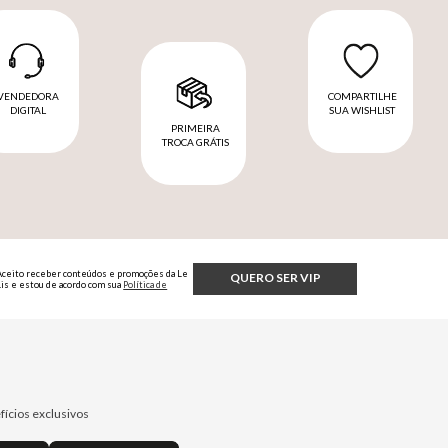
VENDEDORA
COMPARTILHE
DIGITAL
SUA WISHLIST
PRIMEIRA
TROCA GRÁTIS
Aceito receber conteúdos e promoções da Le
QUERO SER VIP
Lis e estou de acordo com sua
Política de
Privacidade.
fícios exclusivos