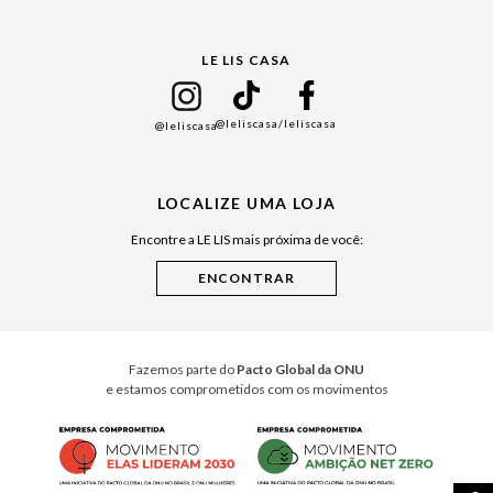
Gift Guide
LE LIS CASA
Mães
Namorados
@leliscasa
/leliscasa
@leliscasa
Japão
Julián Manfredi
LOCALIZE UMA LOJA
Raízes do Pará
Encontre a LE LIS mais próxima de você:
Cuidados Casa
Instruções de Jogos
Minha Loja Le Lis
Le Lis Casa PRO
Fazemos parte do
Pacto Global da ONU
e estamos comprometidos com os movimentos