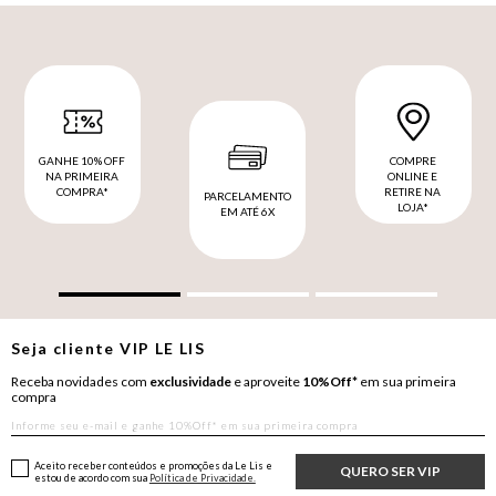
GANHE 10% OFF
COMPRE
NA PRIMEIRA
ONLINE E
COMPRA*
RETIRE NA
PARCELAMENTO
LOJA*
EM ATÉ 6X
Seja cliente
VIP
LE LIS
Receba novidades com
exclusividade
e aproveite
10%Off*
em sua primeira
compra
Aceito receber conteúdos e promoções da Le Lis e
QUERO SER VIP
estou de acordo com sua
Política de Privacidade.