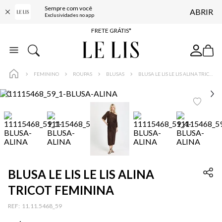
Sempre com você
ABRIR
ENTREGA EXPRESSA*
Exclusividades no app
FRETE GRÁTIS*
BAIXE O APP
10% OFF NA PRIMEIRA COMPRA*
FEMININO
ROUPAS
BLUSAS
BLUSA LE LIS LE LIS ALINA TRICOT FEMININA
BLUSA LE LIS LE LIS ALINA
TRICOT FEMININA
:
11.11.5468_59