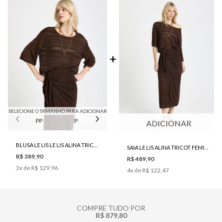
SELECIONE O TAMANHO PARA ADICIONAR
PP
P
M
G
ADICIONAR
BLUSA LE LIS LE LIS ALINA TRICOT FEMININA
SAIA LE LIS ALINA TRICOT FEMININA
R$ 389,90
R$ 489,90
3
x de
R$ 129,96
4
x de
R$ 122,47
COMPRE TUDO POR
R$ 879,80