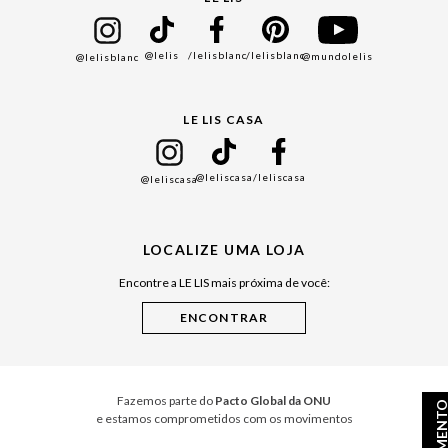
Bazar
@lelis
/lelisblanc
/lelisblanc
@mundolelis
@lelisblanc
Black Friday
Gift Guide
LE LIS CASA
Mães
Namorados
@leliscasa
/leliscasa
@leliscasa
Japão
Julián Manfredi
LOCALIZE UMA LOJA
Raízes do Pará
Encontre a LE LIS mais próxima de você:
Cuidados Casa
Instruções de Jogos
Minha Loja Le Lis
Le Lis Casa PRO
Fazemos parte do
Pacto Global da ONU
e estamos comprometidos com os movimentos