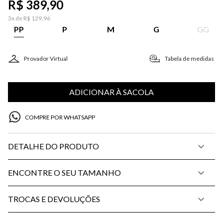
R$
389
,
90
3
x de
R$
129
,
96
PP
P
M
G
GG
Provador Virtual
Tabela de medidas
ADICIONAR À SACOLA
COMPRE POR WHATSAPP
DETALHE DO PRODUTO
ENCONTRE O SEU TAMANHO
TROCAS E DEVOLUÇÕES