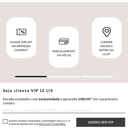
GANHE 10% OFF
COMPRE
NA PRIMEIRA
ONLINE E
COMPRA*
RETIRE NA
PARCELAMENTO
LOJA*
EM ATÉ 6X
Seja cliente
VIP
LE LIS
Receba novidades com
exclusividade
e aproveite
10%Off*
em sua primeira
compra
Aceito receber conteúdos e promoções da Le Lis e
QUERO SER VIP
estou de acordo com sua
Política de Privacidade.