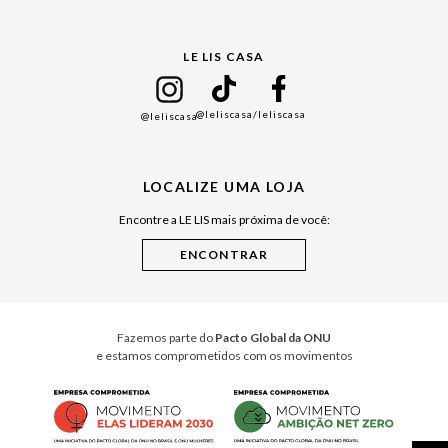
Gift Guide
LE LIS CASA
Mães
Namorados
@leliscasa
/leliscasa
@leliscasa
Japão
Julián Manfredi
LOCALIZE UMA LOJA
Raízes do Pará
Encontre a LE LIS mais próxima de você:
Cuidados Casa
Instruções de Jogos
Minha Loja Le Lis
Le Lis Casa PRO
Fazemos parte do
Pacto Global da ONU
e estamos comprometidos com os movimentos