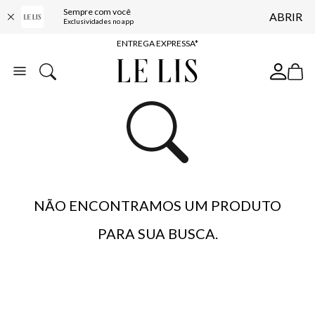
Sempre com você
ABRIR
COMPRE ONLINE E RETIRE EM LOJA*
Exclusividades no app
ENTREGA EXPRESSA*
FRETE GRÁTIS*
BAIXE O APP
10% OFF NA PRIMEIRA COMPRA*
NÃO ENCONTRAMOS UM PRODUTO
PARA SUA BUSCA.