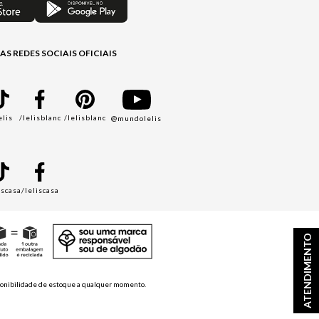
AS REDES SOCIAIS OFICIAIS
elis
/lelisblanc
/lelisblanc
@mundolelis
A
iscasa
/leliscasa
ATENDIMENTO
disponibilidade de estoque a qualquer momento.