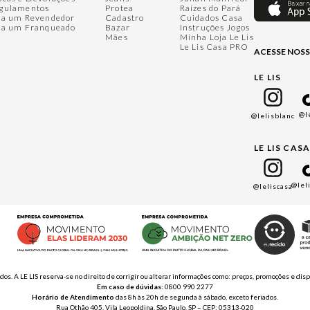
gulamentos
Protea
Raízes do Pará
ja um Revendedor
Cadastro
Cuidados Casa
ja um Franqueado
Bazar
Instruções Jogos
Mães
Minha Loja Le Lis
Le Lis Casa PRO
ACESSE NOSS
LE LIS
@l
@lelisblanc
LE LIS CAS
@lel
@leliscasa
ados. A LE LIS reserva-se no direito de corrigir ou alterar informações como: preços, promoções e 
Em caso de dúvidas:
0800 990 2277
Horário de Atendimento
das 8h às 20h de segunda à sábado, exceto feriados.
Rua Othão 405, Vila Leopoldina, São Paulo, SP – CEP: 05313-020