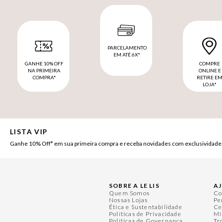
PARCELAMENTO
EM ATÉ 6X*
GANHE 10% OFF
COMPRE
NA PRIMEIRA
ONLINE E
COMPRA*
RETIRE E
LOJA*
LISTA VIP
Ganhe 10% Off* em sua primeira compra e receba novidades com exclusividade
SOBRE A LE LIS
A
Quem Somos
Co
Nossas Lojas
Pe
Ética e Sustentabilidade
Ce
Políticas de Privacidade
Mi
Políticas de Governança
Tr