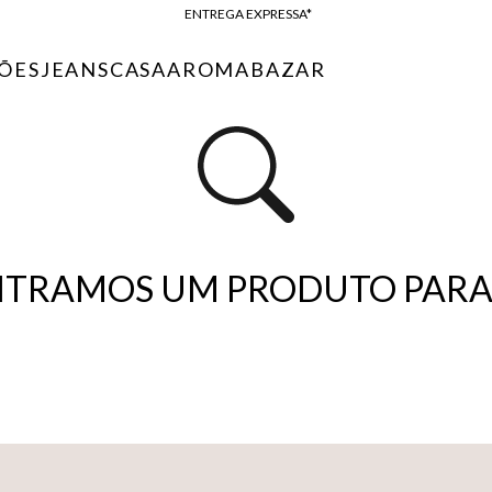
FRETE GRÁTIS*
BAIXE O APP
ÕES
JEANS
CASA
AROMA
BAZAR
10% OFF NA PRIMEIRA COMPRA*
TRAMOS UM PRODUTO PARA 