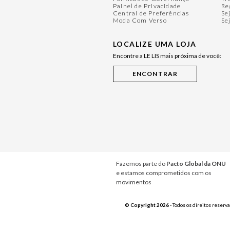
Painel de Privacidade
Re
Central de Preferências
Se
Moda Com Verso
Se
LOCALIZE UMA LOJA
Encontre a LE LIS mais próxima de você:
Fazemos parte do
Pacto Global da ONU
e estamos comprometidos com os
movimentos
© Copyright 2026
- Todos os direitos reserv