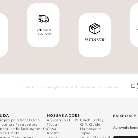
ENTREGA
EXPRESSA*
FRETE GRÁTIS*
M
JUDA
NOSSAS AÇÕES
BAIXE O APP
mpre pelo WhatsApp
Aplicativo LE LIS
Black Friday
rguntas Frequentes
Moda
Gift Guide
Aproveite bene
ntral de Relacionamento
Casa
Namorados
nha Conta
Aroma
Japão
ocas e Devoluções
Jeans
Julián Manfredi