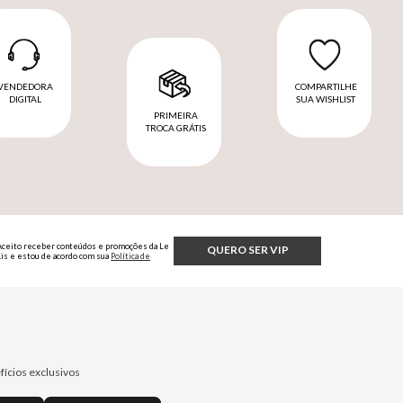
VENDEDORA
COMPARTILHE
DIGITAL
SUA WISHLIST
PRIMEIRA
TROCA GRÁTIS
Aceito receber conteúdos e promoções da Le
QUERO SER VIP
Lis e estou de acordo com sua
Política de
Privacidade.
fícios exclusivos