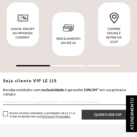
GANHE 10% OFF
COMPRE
NA PRIMEIRA
ONLINE E
COMPRA*
RETIRE NA
PARCELAMENTO
LOJA*
EM ATÉ 6X
Seja cliente
VIP
LE LIS
Receba novidades com
exclusividade
e aproveite
10%Off*
em sua primeira
compra
ATENDIMENTO
Aceito receber conteúdos e promoções da Le Lis e
QUERO SER VIP
estou de acordo com sua
Política de Privacidade.