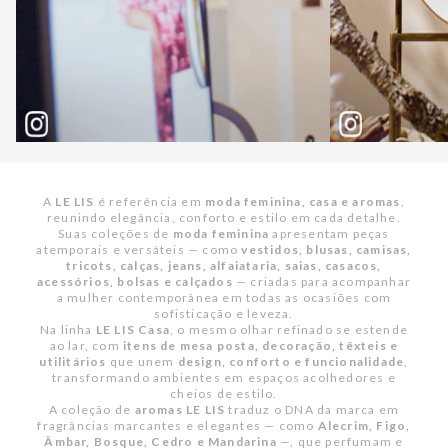
A
LE LIS
é referência em
moda feminina, casa e aromas
,
reunindo elegância, conforto e estilo em cada detalhe.
Suas coleções de
moda feminina
apresentam peças
atemporais e versáteis — como
vestidos, blusas, camisas,
tricots, calças, jeans, alfaiataria, saias, casacos,
acessórios, bolsas e calçados
— criadas para acompanhar
a mulher contemporânea em todas as ocasiões com
sofisticação e leveza.
Na linha
LE LIS Casa
, o mesmo olhar refinado se estende
ao lar, com
itens de mesa posta, decoração, têxteis e
utilitários
que unem
design, conforto e funcionalidade
,
transformando ambientes em espaços acolhedores e
cheios de estilo.
A coleção de
aromas LE LIS
traduz o DNA da marca em
fragrâncias marcantes e elegantes — como
Alecrim, Figo,
Âmbar, Bosque, Cedro e Mandarina
—, que perfumam e