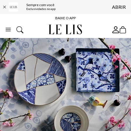
Sempre com você
ABRIR
FRETE GRÁTIS*
Exclusividades no app
BAIXE O APP
10% OFF NA PRIMEIRA COMPRA*
COMPRE ONLINE E RETIRE EM LOJA*
ENTREGA EXPRESSA*
FRETE GRÁTIS*
BAIXE O APP
10% OFF NA PRIMEIRA COMPRA*