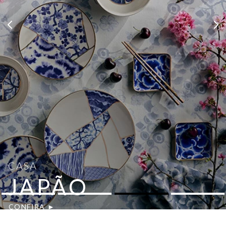
CASA
JAPÃO
CONFIRA ►