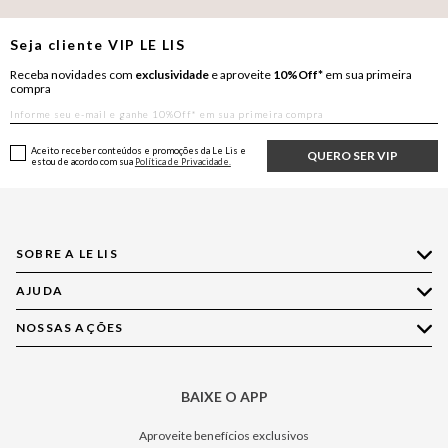
Seja cliente
VIP
LE LIS
Receba novidades com
exclusividade
e aproveite
10%Off*
em sua primeira
compra
Aceito receber conteúdos e promoções da Le Lis e
QUERO SER VIP
estou de acordo com sua
Política de Privacidade.
SOBRE A LE LIS
AJUDA
Quem Somos
Nossas Lojas
NOSSAS AÇÕES
Compre pelo WhatsApp
Ética e Sustentabilidade
Perguntas Frequentes
Aplicativo LE LIS
Política de Privacidade
Central de Relacionamento
BAIXE O APP
Moda
Política de Governança
Minha Conta
Casa
Aproveite benefícios exclusivos