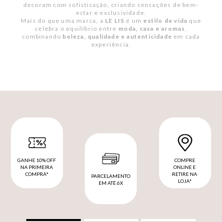
decoram com sofisticação, criando sensações de bem-
estar e exclusividade.
Mais do que uma marca, a
LE LIS
é um
estilo de vida
que
celebra o equilíbrio entre
moda, casa e aromas
,
combinando
beleza, qualidade e autenticidade
em cada
experiência.
GANHE 10% OFF
COMPRE
NA PRIMEIRA
ONLINE E
COMPRA*
RETIRE NA
PARCELAMENTO
LOJA*
EM ATÉ 6X