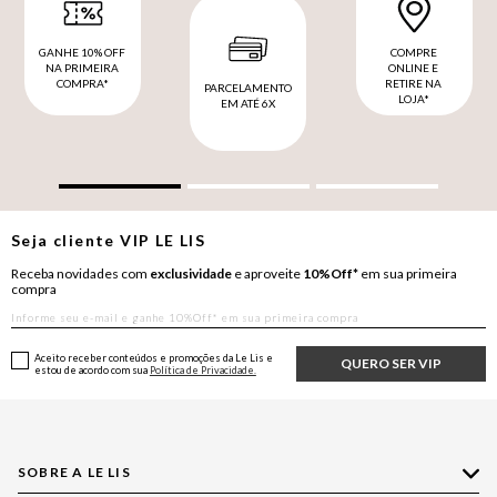
GANHE 10% OFF
COMPRE
NA PRIMEIRA
ONLINE E
COMPRA*
RETIRE NA
PARCELAMENTO
LOJA*
EM ATÉ 6X
Seja cliente
VIP
LE LIS
Receba novidades com
exclusividade
e aproveite
10%Off*
em sua primeira
compra
Aceito receber conteúdos e promoções da Le Lis e
QUERO SER VIP
estou de acordo com sua
Política de Privacidade.
SOBRE A LE LIS