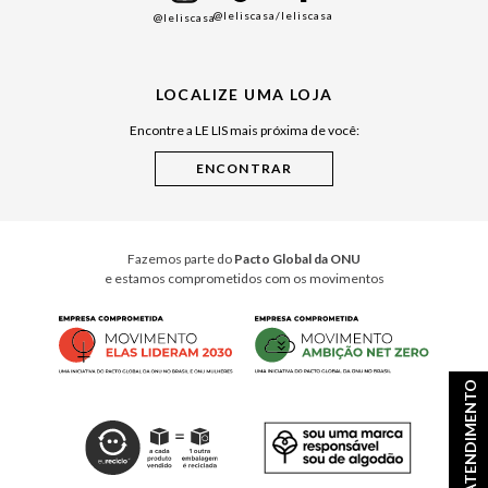
@leliscasa
/leliscasa
@leliscasa
Japão
Julián Manfredi
LOCALIZE UMA LOJA
Raízes do Pará
Encontre a LE LIS mais próxima de você:
Cuidados Casa
Instruções de Jogos
Minha Loja Le Lis
Le Lis Casa PRO
Fazemos parte do
Pacto Global da ONU
e estamos comprometidos com os movimentos
ATENDIMENTO