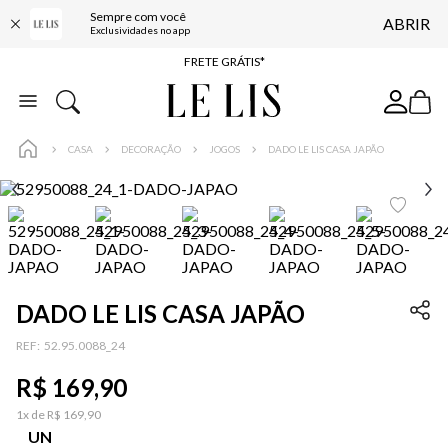
Sempre com você
ABRIR
ENTREGA EXPRESSA*
Exclusividades no app
FRETE GRÁTIS*
BAIXE O APP
10% OFF NA PRIMEIRA COMPRA*
CASA
DECORAÇÃO
JOGOS
DADO LE LIS CASA JAPÃO
DADO LE LIS CASA JAPÃO
:
52.95.0088_24
R$
169
,
90
1
x de
R$
169
,
90
UN