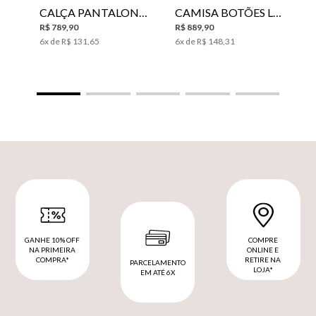
CALÇA PANTALONA LE LIS HORI FEMININA
CAMISA BOTÕES LE LIS YANNA FEMININA
R$
789
,
90
R$
889
,
90
6
x de
R$
131
,
65
6
x de
R$
148
,
31
GANHE 10% OFF
COMPRE
NA PRIMEIRA
ONLINE E
COMPRA*
RETIRE NA
PARCELAMENTO
LOJA*
EM ATÉ 6X