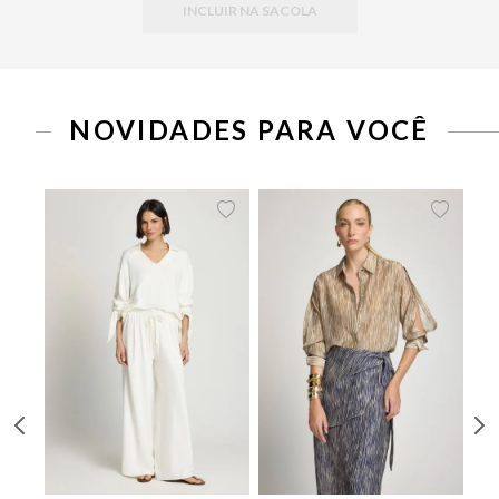
INCLUIR NA SACOLA
PP
P
M
G
34
36
38
40
42
44
46
NOVIDADES PARA VOCÊ