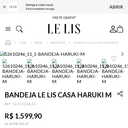
Sempre com você
ABRIR
ENTREGA EXPRESSA*
Exclusividades no app
FRETE GRÁTIS*
BAIXE O APP
10% OFF NA PRIMEIRA COMPRA*
CASA
MESA
BANDEJAS
BANDEJA LE LIS CASA HARUKI M
BANDEJA LE LIS CASA HARUKI M
:
52.61.0246_11
R$
1
.
599
,
90
6
x de
R$
266
,
65