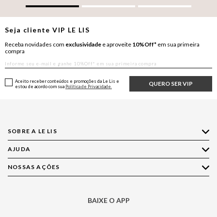
Seja cliente
VIP
LE LIS
Receba novidades com
exclusividade
e aproveite
10%Off*
em sua primeira
compra
Aceito receber conteúdos e promoções da Le Lis e
QUERO SER VIP
estou de acordo com sua
Política de Privacidade.
SOBRE A LE LIS
AJUDA
Quem Somos
Nossas Lojas
NOSSAS AÇÕES
Compre pelo WhatsApp
Ética e Sustentabilidade
Perguntas Frequentes
Aplicativo LE LIS
Política de Privacidade
Central de Relacionamento
BAIXE O APP
Moda
Política de Governança
Minha Conta
Casa