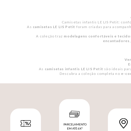
Camisetas infantis LE LIS Petit: con
As
camisetas LE LIS Petit
foram criadas para acompan
A coleção traz
modelagens confortáveis e tecido
encantadores
Ver
E
As
camisetas infantis LE LIS Petit
são ideais pa
Descubra a coleção completa no
e-co
PARCELAMENTO
EM ATÉ 6X*