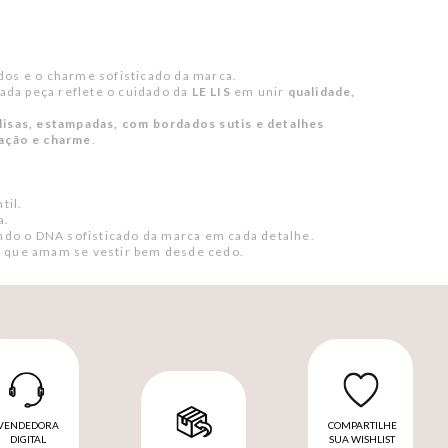
e
ados e o charme sofisticado da marca.
Cada peça reflete o cuidado da
LE LIS
em unir
qualidade,
lisas, estampadas, com bordados sutis e detalhes
cação e charme
.
til.
a.
indo o DNA sofisticado da marca em cada detalhe.
 que amam se vestir bem desde cedo.
VENDEDORA
COMPARTILHE
DIGITAL
SUA WISHLIST