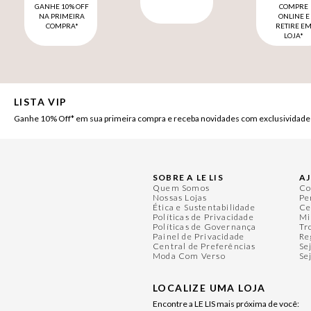
GANHE 10% OFF
COMPRE
NA PRIMEIRA
ONLINE E
COMPRA*
RETIRE E
LOJA*
LISTA VIP
Ganhe 10% Off* em sua primeira compra e receba novidades com exclusividade
SOBRE A LE LIS
A
Quem Somos
Co
Nossas Lojas
Pe
Ética e Sustentabilidade
Ce
Políticas de Privacidade
Mi
Políticas de Governança
Tr
Painel de Privacidade
Re
Central de Preferências
Se
Moda Com Verso
Se
LOCALIZE UMA LOJA
Encontre a LE LIS mais próxima de você: