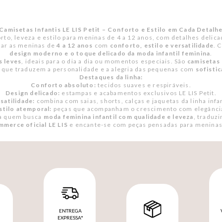
Camisetas Infantis LE LIS Petit – Conforto e Estilo em Cada Detalh
forto, leveza e estilo para meninas de 4 a 12 anos, com detalhes delic
har as meninas de
4 a 12 anos
com
conforto, estilo e versatilidade
. 
design moderno e o toque delicado da moda infantil feminina
.
s leves
, ideais para o dia a dia ou momentos especiais. São
camisetas 
, que traduzem a personalidade e a alegria das pequenas com
sofisti
Destaques da linha:
Conforto absoluto:
tecidos suaves e respiráveis.
Design delicado:
estampas e acabamentos exclusivos LE LIS Petit.
satilidade:
combina com saias, shorts, calças e jaquetas da linha infan
stilo atemporal:
peças que acompanham o crescimento com elegânci
ra quem busca
moda feminina infantil com qualidade e leveza
, traduz
mmerce oficial LE LIS
e encante-se com peças pensadas para meninas
ENTREGA
EXPRESSA*