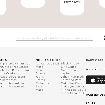
FRETE GRÁTIS*
M
JUDA
NOSSAS AÇÕES
BAIXE O APP
mpre pelo WhatsApp
Aplicativo LE LIS
Black Friday
rguntas Frequentes
Moda
Gift Guide
Aproveite bene
ntral de Relacionamento
Casa
Namorados
nha Conta
Aroma
Japão
ocas e Devoluções
Jeans
Julián Manfredi
gulamentos
Protea
Raízes do Pará
ja um Revendedor
Cadastro
Cuidados Casa
ja um Franqueado
Bazar
Instruções Jogos
Mães
Minha Loja Le Lis
Le Lis Casa PRO
ACESSE NOSS
LE LIS