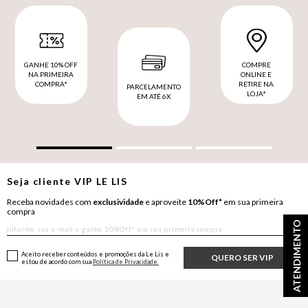
GANHE 10% OFF
COMPRE
NA PRIMEIRA
ONLINE E
COMPRA*
RETIRE NA
PARCELAMENTO
LOJA*
EM ATÉ 6X
Seja cliente
VIP
LE LIS
Receba novidades com
exclusividade
e aproveite
10%Off*
em sua primeira
compra
ATENDIMENTO
Aceito receber conteúdos e promoções da Le Lis e
QUERO SER VIP
estou de acordo com sua
Política de Privacidade.