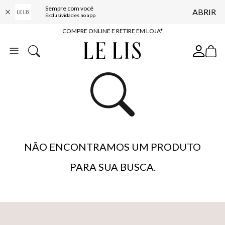
Sempre com você
ABRIR
10% OFF NA PRIMEIRA COMPRA*
Exclusividades no app
COMPRE ONLINE E RETIRE EM LOJA*
ENTREGA EXPRESSA*
FRETE GRÁTIS*
BAIXE O APP
10% OFF NA PRIMEIRA COMPRA*
NÃO ENCONTRAMOS UM PRODUTO
PARA SUA BUSCA.