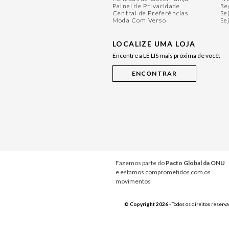
Painel de Privacidade
Re
Central de Preferências
Se
Moda Com Verso
Se
LOCALIZE UMA LOJA
Encontre a LE LIS mais próxima de você:
Fazemos parte do
Pacto Global da ONU
e estamos comprometidos com os
movimentos
© Copyright 2026
- Todos os direitos reserv