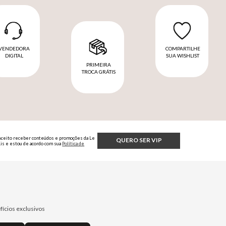
VENDEDORA
COMPARTILHE
DIGITAL
SUA WISHLIST
PRIMEIRA
TROCA GRÁTIS
Aceito receber conteúdos e promoções da Le
QUERO SER VIP
Lis e estou de acordo com sua
Política de
Privacidade.
fícios exclusivos