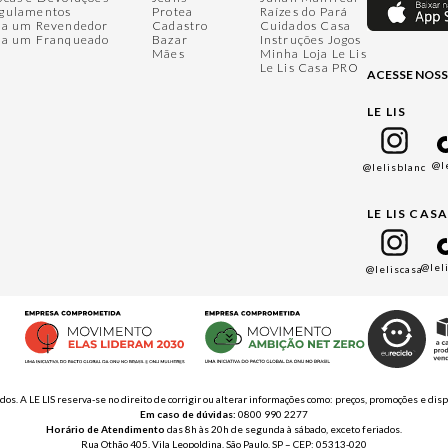
gulamentos
Protea
Raízes do Pará
ja um Revendedor
Cadastro
Cuidados Casa
ja um Franqueado
Bazar
Instruções Jogos
Mães
Minha Loja Le Lis
Le Lis Casa PRO
ACESSE NOSS
LE LIS
@l
@lelisblanc
LE LIS CAS
@lel
@leliscasa
ados. A LE LIS reserva-se no direito de corrigir ou alterar informações como: preços, promoções e 
Em caso de dúvidas:
0800 990 2277
Horário de Atendimento
das 8h às 20h de segunda à sábado, exceto feriados.
Rua Othão 405, Vila Leopoldina, São Paulo, SP – CEP: 05313-020