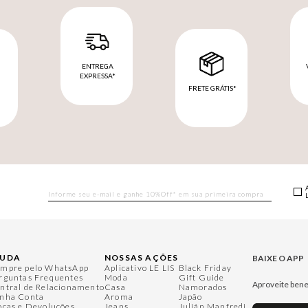
ENTREGA
EXPRESSA*
FRETE GRÁTIS*
M
JUDA
NOSSAS AÇÕES
BAIXE O APP
mpre pelo WhatsApp
Aplicativo LE LIS
Black Friday
rguntas Frequentes
Moda
Gift Guide
Aproveite bene
ntral de Relacionamento
Casa
Namorados
nha Conta
Aroma
Japão
ocas e Devoluções
Jeans
Julián Manfredi