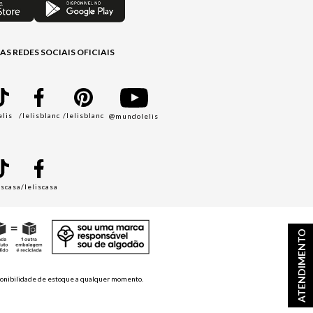
AS REDES SOCIAIS OFICIAIS
elis
/lelisblanc
/lelisblanc
@mundolelis
A
iscasa
/leliscasa
ATENDIMENTO
disponibilidade de estoque a qualquer momento.