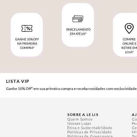
PARCELAMENTO
EM ATÉ 6X*
GANHE 10% OFF
COMPRE
NA PRIMEIRA
ONLINE E
COMPRA*
RETIRE E
LOJA*
LISTA VIP
Ganhe 10% Off* em sua primeira compra e receba novidades com exclusividade
SOBRE A LE LIS
A
Quem Somos
Co
Nossas Lojas
Pe
Ética e Sustentabilidade
Ce
Políticas de Privacidade
Mi
Políticas de Governança
Tr