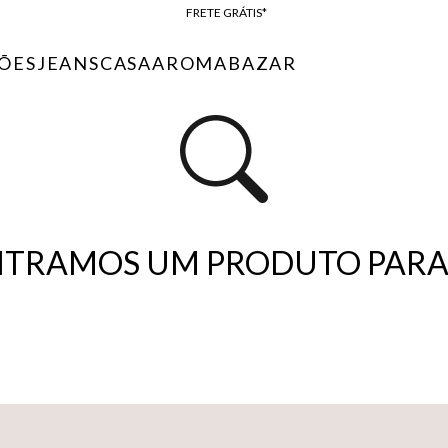
FRETE GRÁTIS*
BAIXE O APP
ÕES
JEANS
CASA
AROMA
BAZAR
10% OFF NA PRIMEIRA COMPRA*
TRAMOS UM PRODUTO PARA 