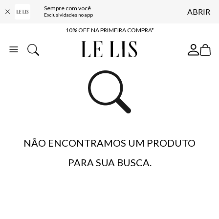
Sempre com você
ABRIR
BAIXE O APP
Exclusividades no app
10% OFF NA PRIMEIRA COMPRA*
COMPRE ONLINE E RETIRE EM LOJA*
ENTREGA EXPRESSA*
FRETE GRÁTIS*
BAIXE O APP
10% OFF NA PRIMEIRA COMPRA*
NÃO ENCONTRAMOS UM PRODUTO
PARA SUA BUSCA.