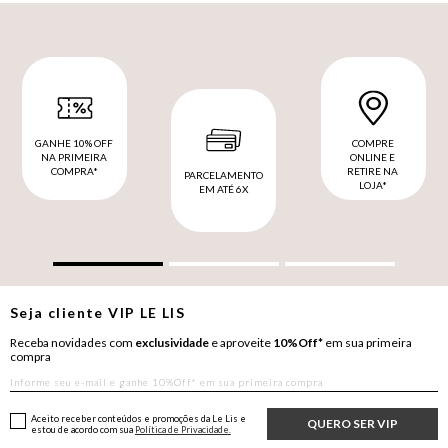
GANHE 10% OFF
COMPRE
NA PRIMEIRA
ONLINE E
COMPRA*
RETIRE NA
PARCELAMENTO
LOJA*
EM ATÉ 6X
Seja cliente
VIP
LE LIS
Receba novidades com
exclusividade
e aproveite
10%Off*
em sua primeira
compra
Aceito receber conteúdos e promoções da Le Lis e
QUERO SER VIP
estou de acordo com sua
Política de Privacidade.