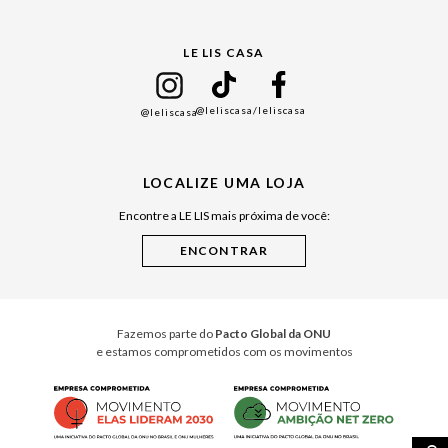
Gift Guide
LE LIS CASA
Mães
Namorados
@leliscasa
/leliscasa
@leliscasa
Japão
Julián Manfredi
LOCALIZE UMA LOJA
Raízes do Pará
Encontre a LE LIS mais próxima de você:
Cuidados Casa
Instruções de Jogos
Minha Loja Le Lis
Le Lis Casa PRO
Fazemos parte do
Pacto Global da ONU
e estamos comprometidos com os movimentos