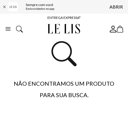
Sempre com você
ABRIR
COMPRE ONLINE E RETIRE EM LOJA*
Exclusividades no app
ENTREGA EXPRESSA*
FRETE GRÁTIS*
BAIXE O APP
10% OFF NA PRIMEIRA COMPRA*
NÃO ENCONTRAMOS UM PRODUTO
PARA SUA BUSCA.
…