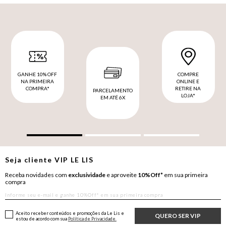
GANHE 10% OFF
COMPRE
NA PRIMEIRA
ONLINE E
COMPRA*
RETIRE NA
PARCELAMENTO
LOJA*
EM ATÉ 6X
Seja cliente
VIP
LE LIS
Receba novidades com
exclusividade
e aproveite
10%Off*
em sua primeira
compra
Aceito receber conteúdos e promoções da Le Lis e
QUERO SER VIP
estou de acordo com sua
Política de Privacidade.