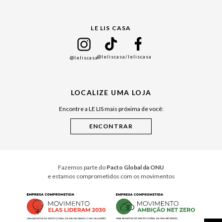
Gift Guide
LE LIS CASA
Mães
Namorados
@leliscasa
/leliscasa
@leliscasa
Japão
Julián Manfredi
LOCALIZE UMA LOJA
Raízes do Pará
Encontre a LE LIS mais próxima de você:
Cuidados Casa
Instruções de Jogos
Minha Loja Le Lis
Le Lis Casa PRO
Fazemos parte do
Pacto Global da ONU
e estamos comprometidos com os movimentos