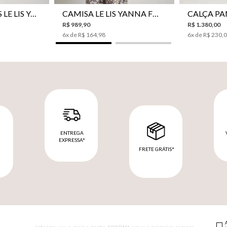
CAMISA BOTÕES LE LIS YANNA FEMININA
CAMISA LE LIS YANNA FEMININA
R$
989
,
90
R$
1
.
380
,
00
6
x de
R$
164
,
98
6
x de
R$
230
,
ENTREGA
EXPRESSA*
FRETE GRÁTIS*
M