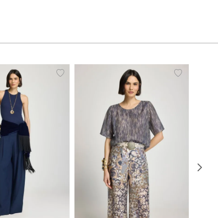
38
40
42
44
34
36
38
40
42
44
46