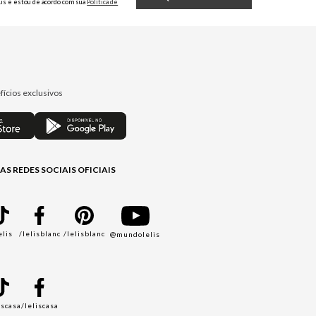
Lis e estou de acordo com sua
Política de
Privacidade.
fícios exclusivos
AS REDES SOCIAIS OFICIAIS
elis
/lelisblanc
/lelisblanc
@mundolelis
A
iscasa
/leliscasa