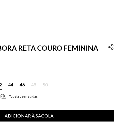
EBORA RETA COURO FEMININA
2
44
46
48
50
Tabela de medidas
ADICIONAR À SACOLA