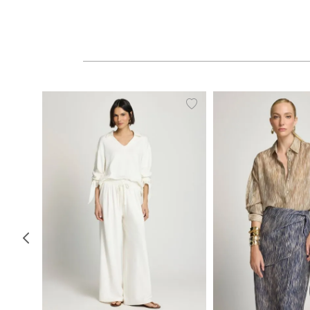
PP
P
M
G
34
36
38
40