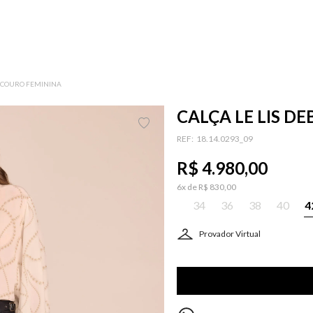
A COURO FEMININA
CALÇA LE LIS D
:
18.14.0293_09
R$
4
.
980
,
00
6
x de
R$
830
,
00
34
36
38
40
4
Provador Virtual