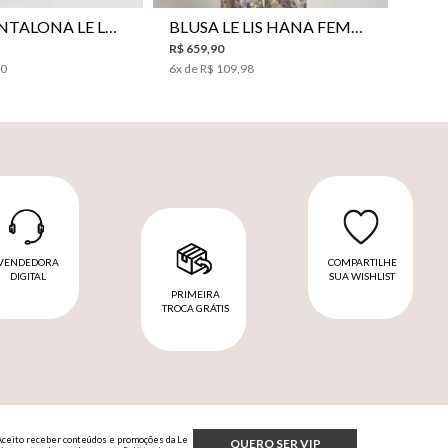
CALÇA PANTALONA LE LIS SAKURA II FEMININA
BLUSA LE LIS HANA FEMININA
R$
659
,
90
00
6
x de
R$
109
,
98
VENDEDORA
COMPARTILHE
DIGITAL
SUA WISHLIST
PRIMEIRA
TROCA GRÁTIS
Aceito receber conteúdos e promoções da Le
QUERO SER VIP