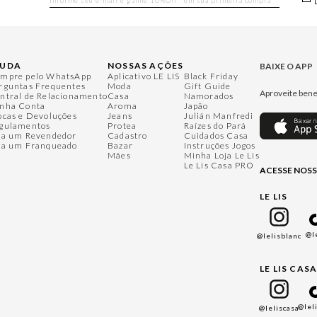
JUDA
NOSSAS AÇÕES
BAIXE O APP
mpre pelo WhatsApp
Aplicativo LE LIS
Black Friday
rguntas Frequentes
Moda
Gift Guide
Aproveite bene
ntral de Relacionamento
Casa
Namorados
nha Conta
Aroma
Japão
ocas e Devoluções
Jeans
Julián Manfredi
gulamentos
Protea
Raízes do Pará
ja um Revendedor
Cadastro
Cuidados Casa
ja um Franqueado
Bazar
Instruções Jogos
Mães
Minha Loja Le Lis
Le Lis Casa PRO
ACESSE NOSS
LE LIS
@l
@lelisblanc
LE LIS CAS
@lel
@leliscasa