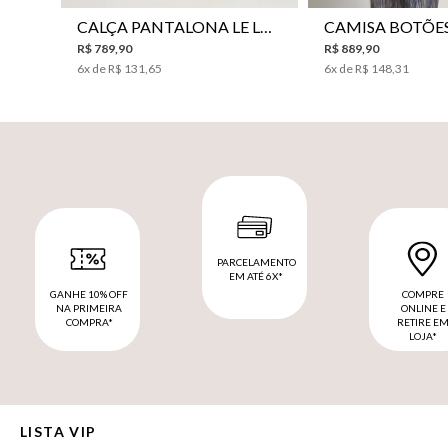
CALÇA PANTALONA LE LIS HORI FEMININA
R$
789
,
90
R$
889
,
90
6
x de
R$
131
,
65
6
x de
R$
148
,
31
PARCELAMENTO
EM ATÉ 6X*
GANHE 10% OFF
COMPRE
NA PRIMEIRA
ONLINE E
COMPRA*
RETIRE E
LOJA*
LISTA VIP