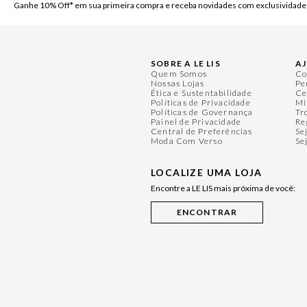
Ganhe 10% Off* em sua primeira compra e receba novidades com exclusividade
SOBRE A LE LIS
A
Quem Somos
Co
Nossas Lojas
Pe
Ética e Sustentabilidade
Ce
Políticas de Privacidade
Mi
Políticas de Governança
Tr
Painel de Privacidade
Re
Central de Preferências
Se
Moda Com Verso
Se
LOCALIZE UMA LOJA
Encontre a LE LIS mais próxima de você: