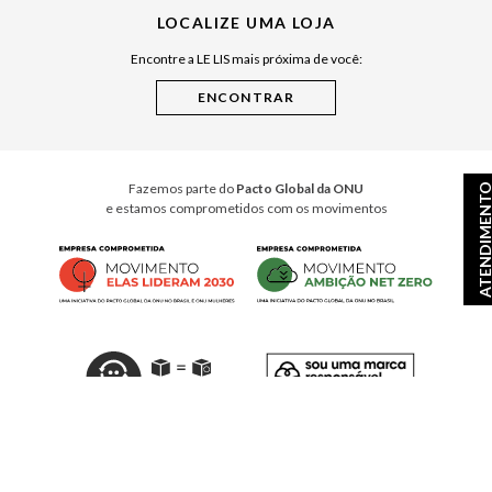
LOCALIZE UMA LOJA
Raízes do Pará
Encontre a LE LIS mais próxima de você:
Cuidados Casa
Instruções de Jogos
Minha Loja Le Lis
Le Lis Casa PRO
Fazemos parte do
Pacto Global da ONU
ATENDIMEN
e estamos comprometidos com os movimentos
© Copyright 2026
- Todos os direitos reservados. A LE LIS reserva-se no direito de corrigir ou
alterar informações como: preços, promoções e disponibilidade de estoque a qualquer momento.
Em caso de dúvidas:
0800 990 2277
Horário de Atendimento
das 8h às 20h de segunda à sábado, exceto feriados.