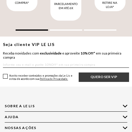
COMPRA*
RETIRE NA
PARCELAMENTO
LOJA*
EM ATÉ 6X
Seja cliente
VIP
LE LIS
Receba novidades com
exclusividade
e aproveite
10%Off*
em sua primeira
compra
Aceito receber conteúdos e promoções da Le Lis e
QUERO SER VIP
estou de acordo com sua
Política de Privacidade.
SOBRE A LE LIS
AJUDA
Quem Somos
Nossas Lojas
NOSSAS AÇÕES
Compre pelo WhatsApp