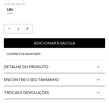
1
x de
R$
189
,
90
UN
ADICIONAR À SACOLA
COMPRE POR WHATSAPP
DETALHE DO PRODUTO
ENCONTRE O SEU TAMANHO
TROCAS E DEVOLUÇÕES
P
M
G
34
36
38
40
42
44
46