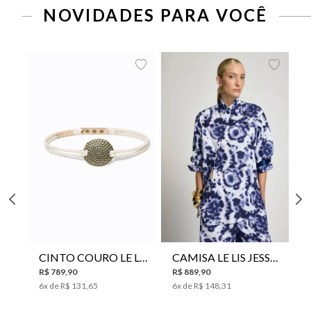
NOVIDADES PARA VOCÊ
CINTO COURO LE LIS SUKI FEMININO
CAMISA LE LIS JESSICA FEMININA
R$
789
,
90
R$
889
,
90
6
x de
R$
131
,
65
6
x de
R$
148
,
31