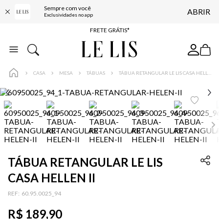
Sempre com você
ABRIR
ENTREGA EXPRESSA*
Exclusividades no app
FRETE GRÁTIS*
BAIXE O APP
10% OFF NA PRIMEIRA COMPRA*
CASA
MESA
TÁBUAS
TÁBUA RETANGULAR LE LIS CASA HELLEN II
TÁBUA RETANGULAR LE LIS
CASA HELLEN II
:
60.95.0025_94
R$
189
,
90