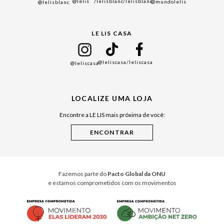
@lelis
/lelisblanc
/lelisblanc
@mundolelis
@lelisblanc
Black Friday
Gift Guide
LE LIS CASA
Mães
Namorados
@leliscasa
/leliscasa
@leliscasa
Japão
Julián Manfredi
LOCALIZE UMA LOJA
Raízes do Pará
Encontre a LE LIS mais próxima de você:
Cuidados Casa
Instruções de Jogos
Minha Loja Le Lis
Le Lis Casa PRO
Fazemos parte do
Pacto Global da ONU
e estamos comprometidos com os movimentos