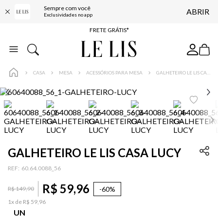
Sempre com você
ABRIR
ENTREGA EXPRESSA*
Exclusividades no app
FRETE GRÁTIS*
BAIXE O APP
10% OFF NA PRIMEIRA COMPRA*
CASA
MESA
ACESSÓRIOS PARA MESA
GALHETEIRO LE LIS CASA LUCY
GALHETEIRO LE LIS CASA LUCY
:
60.64.0088_56
R$
59
,
96
-
60%
R$
149
,
90
1
x de
R$
59
,
96
UN