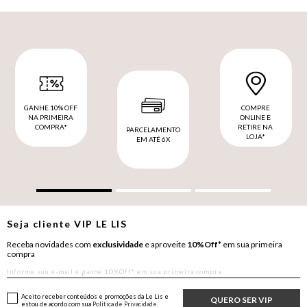
GANHE 10% OFF
COMPRE
NA PRIMEIRA
ONLINE E
COMPRA*
RETIRE NA
PARCELAMENTO
LOJA*
EM ATÉ 6X
Seja cliente
VIP
LE LIS
Receba novidades com
exclusividade
e aproveite
10%Off*
em sua primeira
compra
Aceito receber conteúdos e promoções da Le Lis e
QUERO SER VIP
estou de acordo com sua
Política de Privacidade.