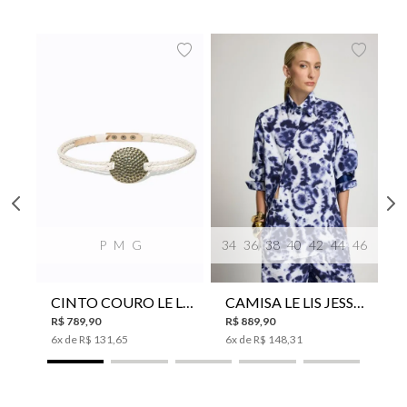
P
M
G
34
36
38
40
42
44
46
CINTO COURO LE LIS SUKI FEMININO
CAMISA LE LIS JESSICA FEMININA
R$
789
,
90
R$
889
,
90
6
x de
R$
131
,
65
6
x de
R$
148
,
31