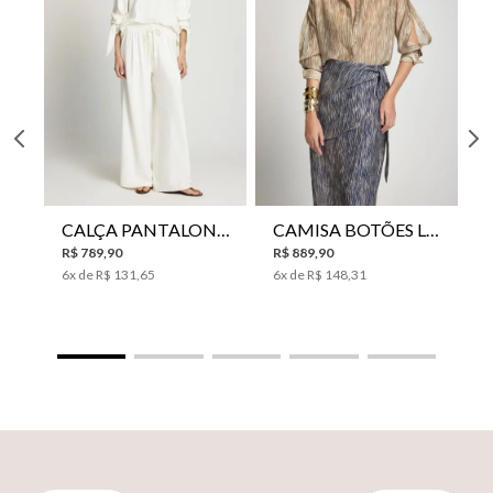
CALÇA PANTALONA LE LIS HORI FEMININA
CAMISA BOTÕES LE LIS YANNA FEMININA
R$
789
,
90
R$
889
,
90
6
x de
R$
131
,
65
6
x de
R$
148
,
31