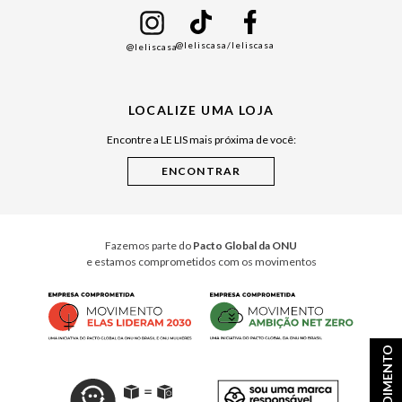
Namorados
@leliscasa
/leliscasa
@leliscasa
Japão
Julián Manfredi
LOCALIZE UMA LOJA
Raízes do Pará
Encontre a LE LIS mais próxima de você:
Cuidados Casa
Instruções de Jogos
Minha Loja Le Lis
Le Lis Casa PRO
Fazemos parte do
Pacto Global da ONU
e estamos comprometidos com os movimentos
ATENDIMENTO