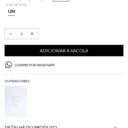
1
x de
R$
39
,
96
UN
ADICIONAR À SACOLA
COMPRE POR WHATSAPP
DETALHE DO PRODUTO