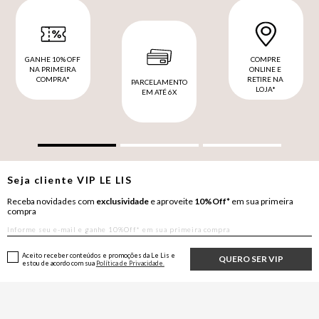
GANHE 10% OFF
COMPRE
NA PRIMEIRA
ONLINE E
COMPRA*
RETIRE NA
PARCELAMENTO
LOJA*
EM ATÉ 6X
Seja cliente
VIP
LE LIS
Receba novidades com
exclusividade
e aproveite
10%Off*
em sua primeira
compra
Aceito receber conteúdos e promoções da Le Lis e
QUERO SER VIP
estou de acordo com sua
Política de Privacidade.