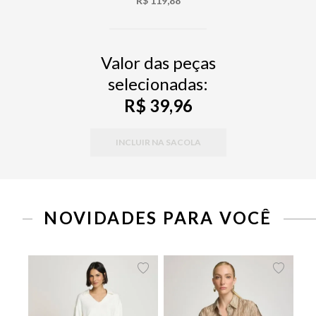
R$ 119,88
Valor das peças
selecionadas:
R$ 39,96
INCLUIR NA SACOLA
PP
P
M
G
34
36
38
40
42
44
46
NOVIDADES PARA VOCÊ