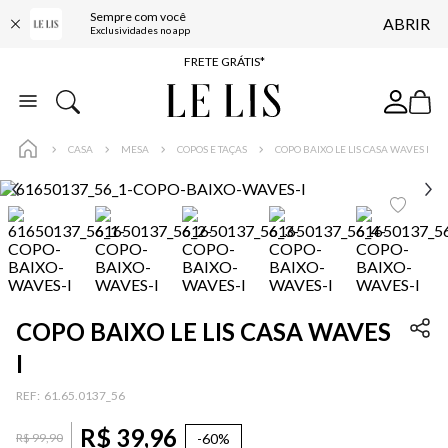
Sempre com você
ABRIR
ENTREGA EXPRESSA*
Exclusividades no app
FRETE GRÁTIS*
BAIXE O APP
10% OFF NA PRIMEIRA COMPRA*
CASA
MESA
COPOS E TAÇAS
COPO BAIXO LE LIS CASA WAVES I
COPO BAIXO LE LIS CASA WAVES
I
:
61.65.0137_56
R$
39
,
96
-
60%
R$
99
,
90