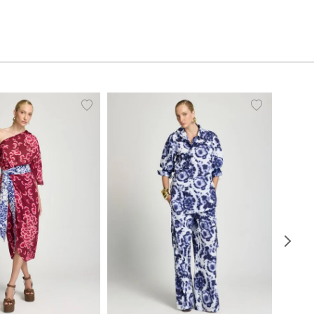
38
40
42
44
PP
P
M
G