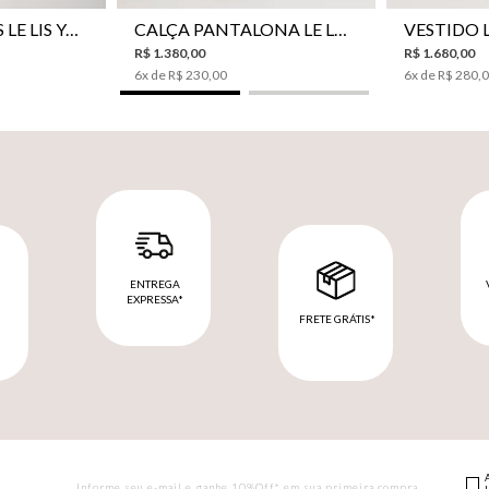
CAMISA BOTÕES LE LIS YANNA FEMININA
CALÇA PANTALONA LE LIS SAKURA II FEMININA
R$
1
.
380
,
00
R$
1
.
680
,
00
6
x de
R$
230
,
00
6
x de
R$
280
,
ENTREGA
EXPRESSA*
FRETE GRÁTIS*
M