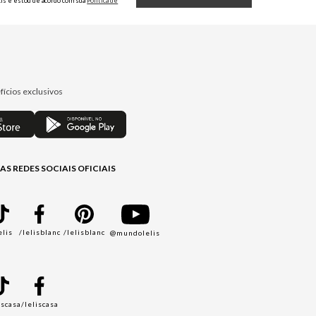
Lis e estou de acordo com sua
Política de
Privacidade.
fícios exclusivos
AS REDES SOCIAIS OFICIAIS
elis
/lelisblanc
/lelisblanc
@mundolelis
A
iscasa
/leliscasa