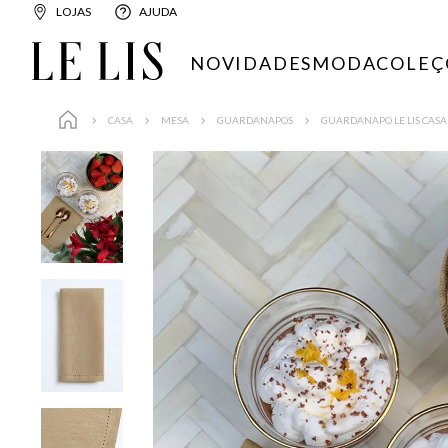
LOJAS
AJUDA
NOVIDADES
MODA
COLEÇ
CASA
MESA
GUARDANAPOS
GUARDANAPO LE LIS CASA