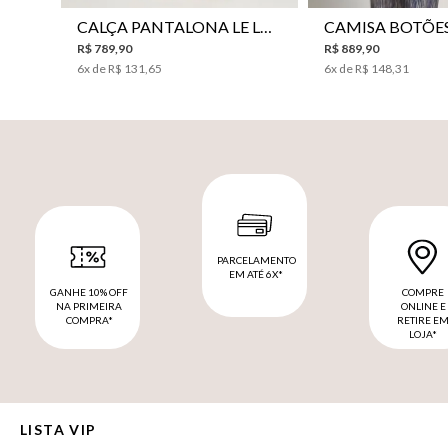
CALÇA PANTALONA LE LIS HORI FEMININA
R$
789
,
90
R$
889
,
90
6
x de
R$
131
,
65
6
x de
R$
148
,
31
PARCELAMENTO
EM ATÉ 6X*
GANHE 10% OFF
COMPRE
NA PRIMEIRA
ONLINE E
COMPRA*
RETIRE E
LOJA*
LISTA VIP