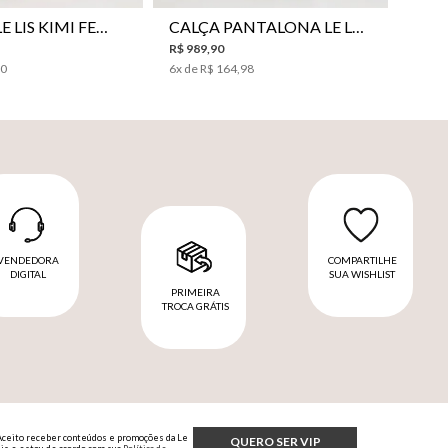
VESTIDO LE LIS KIMI FEMININO
CALÇA PANTALONA LE LIS JESSICA FEMININA
R$
989
,
90
00
6
x de
R$
164
,
98
VENDEDORA
COMPARTILHE
DIGITAL
SUA WISHLIST
PRIMEIRA
TROCA GRÁTIS
Aceito receber conteúdos e promoções da Le
QUERO SER VIP