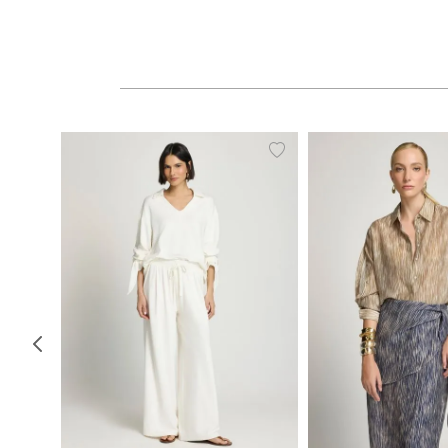
PP
P
M
G
34
36
38
40