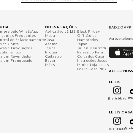
JUDA
NOSSAS AÇÕES
BAIXE O APP
mpre pelo WhatsApp
Aplicativo LE LIS
Black Friday
rguntas Frequentes
Moda
Gift Guide
Aproveite bene
ntral de Relacionamento
Casa
Namorados
nha Conta
Aroma
Japão
ocas e Devoluções
Jeans
Julián Manfredi
gulamentos
Protea
Raízes do Pará
ja um Revendedor
Cadastro
Cuidados Casa
ja um Franqueado
Bazar
Instruções Jogos
Mães
Minha Loja Le Lis
Le Lis Casa PRO
ACESSE NOSS
LE LIS
@l
@lelisblanc
LE LIS CAS
@lel
@leliscasa