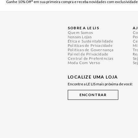
Ganhe 10% Off* em sua primeira compra e receba novidades com exclusividade
SOBRE A LE LIS
A
Quem Somos
Co
Nossas Lojas
Pe
Ética e Sustentabilidade
Ce
Políticas de Privacidade
Mi
Políticas de Governança
Tr
Painel de Privacidade
Re
Central de Preferências
Se
Moda Com Verso
Se
LOCALIZE UMA LOJA
Encontre a LE LIS mais próxima de você: