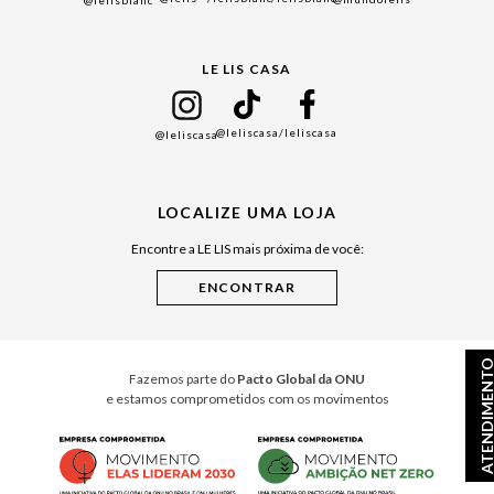
@lelisblanc
Black Friday
Gift Guide
LE LIS CASA
Mães
Namorados
@leliscasa
/leliscasa
@leliscasa
Japão
Julián Manfredi
LOCALIZE UMA LOJA
Raízes do Pará
Encontre a LE LIS mais próxima de você:
Cuidados Casa
Instruções de Jogos
Minha Loja Le Lis
Le Lis Casa PRO
ATENDIMEN
Fazemos parte do
Pacto Global da ONU
e estamos comprometidos com os movimentos