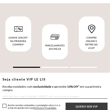
GANHE 10% OFF
COMPRE
NA PRIMEIRA
ONLINE E
COMPRA*
RETIRE NA
PARCELAMENTO
LOJA*
EM ATÉ 6X
Seja cliente
VIP
LE LIS
Receba novidades com
exclusividade
e aproveite
10%Off*
em sua primeira
compra
Aceito receber conteúdos e promoções da Le Lis e
QUERO SER VIP
estou de acordo com sua
Política de Privacidade.