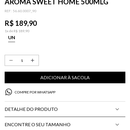
AROMA SWEET HOME 500MLG
:
56.60.0007_90
R$
189
,
90
1
x de
R$
189
,
90
UN
ADICIONAR À SACOLA
COMPRE POR WHATSAPP
DETALHE DO PRODUTO
ENCONTRE O SEU TAMANHO