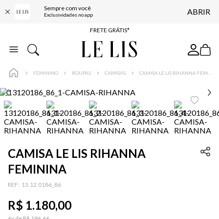
Sempre com você
ABRIR
ENTREGA EXPRESSA*
Exclusividades no app
FRETE GRÁTIS*
BAIXE O APP
10% OFF NA PRIMEIRA COMPRA*
FEMININO
ROUPAS
CAMISAS
CAMISA LE LIS RIHANNA FEMININA
CAMISA LE LIS RIHANNA
FEMININA
:
13.12.0186_86
R$
1
.
180
,
00
6
x de
R$
196
,
66