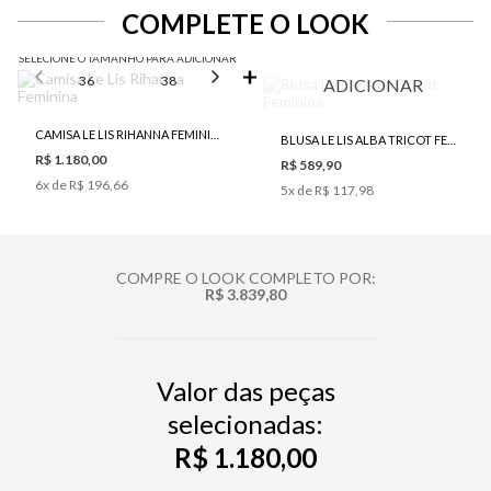
COMPLETE O LOOK
SELECIONE O TAMANHO PARA ADICIONAR
36
38
40
42
44
ADICIONAR
CAMISA LE LIS RIHANNA FEMININA
BLUSA LE LIS ALBA TRICOT FEMININA
R$ 1.180,00
R$ 589,90
6
x de
R$ 196,66
5
x de
R$ 117,98
COMPRE O LOOK COMPLETO POR:
R$ 3.839,80
Valor das peças
selecionadas:
R$ 1.180,00