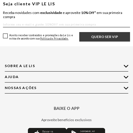
Seja cliente
VIP
LE LIS
Receba novidades com
exclusividade
e aproveite
10%Off*
em sua primeira
compra
Aceito receber conteúdos e promoções da Le Lis e
QUERO SER VIP
estou de acordo com sua
Política de Privacidade.
SOBRE A LE LIS
AJUDA
Quem Somos
Nossas Lojas
NOSSAS AÇÕES
Compre pelo WhatsApp
Ética e Sustentabilidade
Perguntas Frequentes
Aplicativo LE LIS
Política de Privacidade
Central de Relacionamento
BAIXE O APP
Moda
Política de Governança
Minha Conta
Casa
Aproveite benefícios exclusivos
Painel de Privacidade
Trocas e Devoluções
Aroma