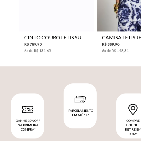
P
M
G
34
36
38
40
CINTO COURO LE LIS SUKI FEMININO
R$
789
,
90
R$
889
,
90
6
x de
R$
131
,
65
6
x de
R$
148
,
31
PARCELAMENTO
EM ATÉ 6X*
GANHE 10% OFF
COMPRE
NA PRIMEIRA
ONLINE E
COMPRA*
RETIRE E
LOJA*