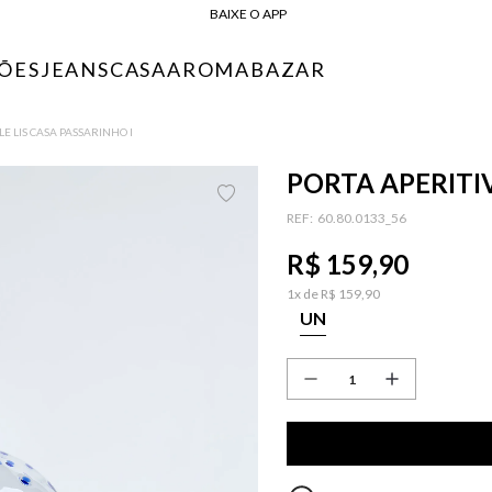
10% OFF NA PRIMEIRA COMPRA*
COMPRE ONLINE E RETIRE EM LOJA*
ÕES
JEANS
CASA
AROMA
BAZAR
ENTREGA EXPRESSA*
FRETE GRÁTIS*
BAIXE O APP
LE LIS CASA PASSARINHO I
10% OFF NA PRIMEIRA COMPRA*
PORTA APERITIV
:
60.80.0133_56
R$
159
,
90
1
x de
R$
159
,
90
UN