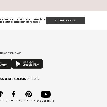
Aceito receber conteúdos e promoções da Le
QUERO SER VIP
Lis e estou de acordo com sua
Política de
Privacidade.
fícios exclusivos
AS REDES SOCIAIS OFICIAIS
elis
/lelisblanc
/lelisblanc
@mundolelis