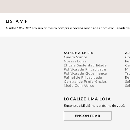
LISTA VIP
Ganhe 10% Off* em sua primeira compra e receba novidades com exclusividade
SOBRE A LE LIS
A
Quem Somos
Co
Nossas Lojas
Pe
Ética e Sustentabilidade
Ce
Políticas de Privacidade
Mi
Políticas de Governança
Tr
Painel de Privacidade
Re
Central de Preferências
Se
Moda Com Verso
Se
LOCALIZE UMA LOJA
Encontre a LE LIS mais próxima de você: