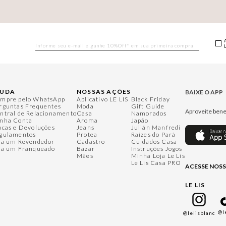
JUDA
NOSSAS AÇÕES
BAIXE O APP
mpre pelo WhatsApp
Aplicativo LE LIS
Black Friday
rguntas Frequentes
Moda
Gift Guide
Aproveite bene
ntral de Relacionamento
Casa
Namorados
nha Conta
Aroma
Japão
ocas e Devoluções
Jeans
Julián Manfredi
gulamentos
Protea
Raízes do Pará
ja um Revendedor
Cadastro
Cuidados Casa
ja um Franqueado
Bazar
Instruções Jogos
Mães
Minha Loja Le Lis
Le Lis Casa PRO
ACESSE NOSS
LE LIS
@l
@lelisblanc