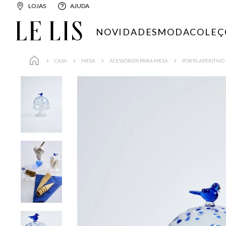
LOJAS
AJUDA
NOVIDADES
MODA
COLEÇ
CASA
MESA
ACESSÓRIOS PARA MESA
PORTA APERITIVO 