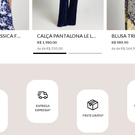
42
44
46
34
36
38
40
42
44
P
CAMISA LE LIS JESSICA FEMININA
CALÇA PANTALONA LE LIS SONIA FEMININA
R$
1
.
980
,
00
R$
989
,
90
6
x de
R$
330
,
00
6
x de
R$
164
,
ENTREGA
EXPRESSA*
FRETE GRÁTIS*
M