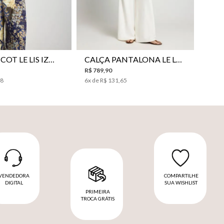
P
P
M
G
PP
P
M
G
BLUSA TRICOT LE LIS IZUMI FEMININA
CALÇA PANTALONA LE LIS HORI FEMININA
R$
789
,
90
98
6
x de
R$
131
,
65
VENDEDORA
COMPARTILHE
DIGITAL
SUA WISHLIST
PRIMEIRA
TROCA GRÁTIS