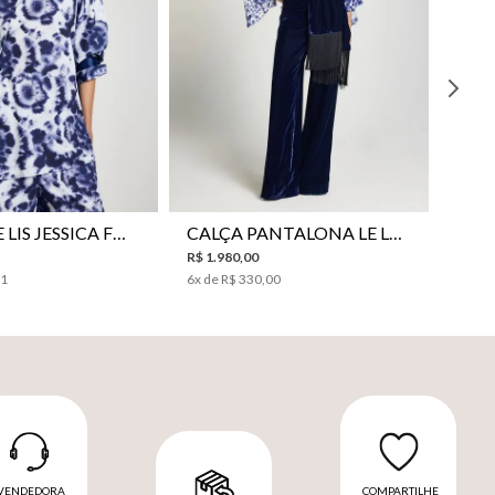
38
40
42
44
46
34
36
38
40
42
44
CAMISA LE LIS JESSICA FEMININA
CALÇA PANTALONA LE LIS SONIA FEMININA
R$
1
.
980
,
00
31
6
x de
R$
330
,
00
VENDEDORA
COMPARTILHE