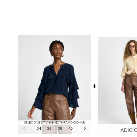
SELECIONE O TAMANHO PARA ADICIONAR
34
36
38
40
42
44
46
ADICI