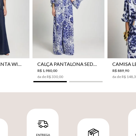
42
44
34
36
38
40
42
44
34
36
CALÇA JEANS PANTA WIDE LE LIS ISIS FEMININA
CALÇA PANTALONA SEDA LE LIS AKARI FEMININA
R$
1
.
980
,
00
R$
889
,
90
6
x de
R$
330
,
00
6
x de
R$
148
,
ENTREGA