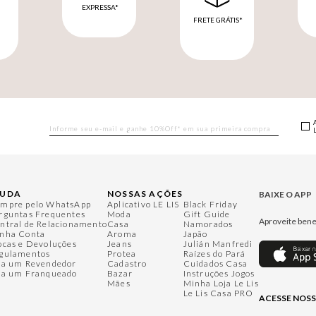
EXPRESSA*
FRETE GRÁTIS*
M
JUDA
NOSSAS AÇÕES
BAIXE O APP
mpre pelo WhatsApp
Aplicativo LE LIS
Black Friday
rguntas Frequentes
Moda
Gift Guide
Aproveite bene
ntral de Relacionamento
Casa
Namorados
nha Conta
Aroma
Japão
ocas e Devoluções
Jeans
Julián Manfredi
gulamentos
Protea
Raízes do Pará
ja um Revendedor
Cadastro
Cuidados Casa
ja um Franqueado
Bazar
Instruções Jogos
Mães
Minha Loja Le Lis
Le Lis Casa PRO
ACESSE NOSS