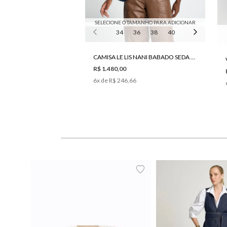
SELECIONE O TAMANHO PARA ADICIONAR
34
36
38
40
42
44
4
CAMISA LE LIS NANI BABADO SEDA FEMININA
R$ 1.480,00
6
x de
R$ 246,66