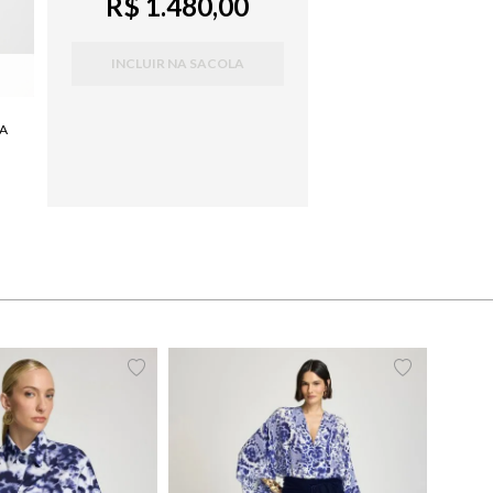
R$ 1.480,00
INCLUIR NA SACOLA
NA