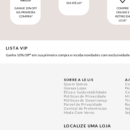
EM ATÉ 6X*
GANHE 10% OFF
COMPRE
NA PRIMEIRA
ONLINE E
COMPRA*
RETIRE E
LOJA*
LISTA VIP
Ganhe 10% Off* em sua primeira compra e receba novidades com exclusividade
SOBRE A LE LIS
A
Quem Somos
Co
Nossas Lojas
Pe
Ética e Sustentabilidade
Ce
Políticas de Privacidade
Mi
Políticas de Governança
Tr
Painel de Privacidade
Re
Central de Preferências
Se
Moda Com Verso
Se
LOCALIZE UMA LOJA