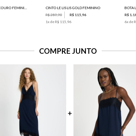
CALÇA LE LIS ELOÁ COURO FEMININA
CINTO LE LIS LIS GOLD FEMININO
BOTA L
R$ 289,90
R$ 115,96
R$ 1.1
1
x de
R$ 115,96
6
x de
R
COMPRE JUNTO