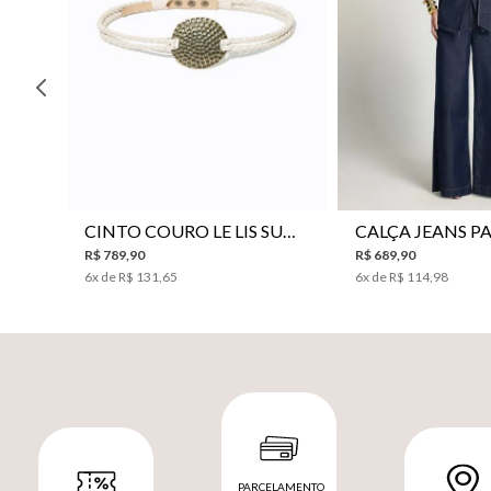
P
M
G
34
36
38
40
CINTO COURO LE LIS SUKI FEMININO
R$
789
,
90
R$
689
,
90
6
x de
R$
131
,
65
6
x de
R$
114
,
98
PARCELAMENTO