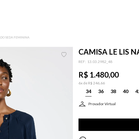
ADO SEDA FEMININA
CAMISA LE LIS 
:
13.03.2982_48
R$
1
.
480
,
00
6
x de
R$
246
,
66
34
36
38
40
4
Provador Virtual