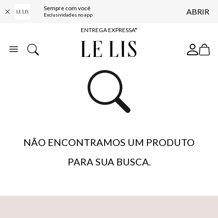
Sempre com você
ABRIR
COMPRE ONLINE E RETIRE EM LOJA*
Exclusividades no app
ENTREGA EXPRESSA*
FRETE GRÁTIS*
BAIXE O APP
10% OFF NA PRIMEIRA COMPRA*
NÃO ENCONTRAMOS UM PRODUTO
PARA SUA BUSCA.