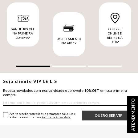
GANHE 10% OFF
COMPRE
NA PRIMEIRA
ONLINE E
COMPRA*
RETIRE NA
PARCELAMENTO
LOJA*
EM ATÉ 6X
Seja cliente
VIP
LE LIS
Receba novidades com
exclusividade
e aproveite
10%Off*
em sua primeira
compra
ATENDIMENTO
Aceito receber conteúdos e promoções da Le Lis e
QUERO SER VIP
estou de acordo com sua
Política de Privacidade.