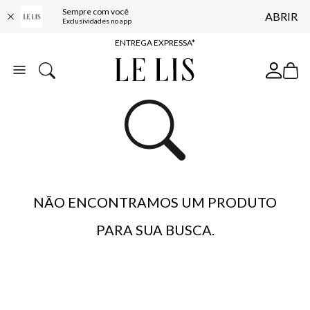
Sempre com você
ABRIR
COMPRE ONLINE E RETIRE EM LOJA*
Exclusividades no app
ENTREGA EXPRESSA*
FRETE GRÁTIS*
BAIXE O APP
10% OFF NA PRIMEIRA COMPRA*
NÃO ENCONTRAMOS UM PRODUTO
PARA SUA BUSCA.
…