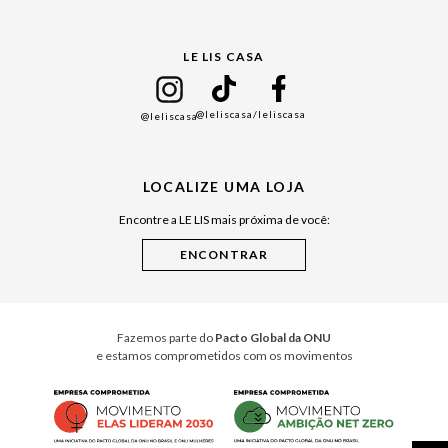
Gift Guide
LE LIS CASA
Mães
Namorados
@leliscasa
/leliscasa
@leliscasa
Japão
Julián Manfredi
LOCALIZE UMA LOJA
Raízes do Pará
Encontre a LE LIS mais próxima de você:
Cuidados Casa
Instruções de Jogos
Minha Loja Le Lis
Le Lis Casa PRO
Fazemos parte do
Pacto Global da ONU
e estamos comprometidos com os movimentos