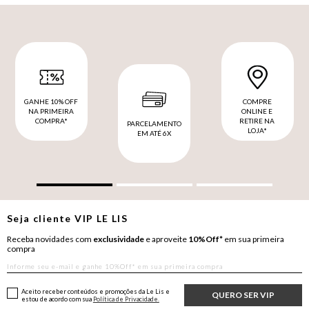
GANHE 10% OFF
COMPRE
NA PRIMEIRA
ONLINE E
COMPRA*
RETIRE NA
PARCELAMENTO
LOJA*
EM ATÉ 6X
Seja cliente
VIP
LE LIS
Receba novidades com
exclusividade
e aproveite
10%Off*
em sua primeira
compra
Aceito receber conteúdos e promoções da Le Lis e
QUERO SER VIP
estou de acordo com sua
Política de Privacidade.