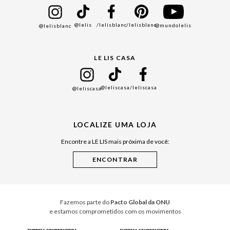
Bazar
@lelis
/lelisblanc
/lelisblanc
@mundolelis
@lelisblanc
Black Friday
Gift Guide
LE LIS CASA
Mães
Namorados
@leliscasa
/leliscasa
@leliscasa
Japão
Julián Manfredi
LOCALIZE UMA LOJA
Raízes do Pará
Encontre a LE LIS mais próxima de você:
Cuidados Casa
Instruções de Jogos
Minha Loja Le Lis
Le Lis Casa PRO
Fazemos parte do
Pacto Global da ONU
e estamos comprometidos com os movimentos