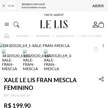
Sempre com você
ABRIR
ENTREGA EXPRESSA*
Exclusividades no app
FRETE GRÁTIS*
BAIXE O APP
10% OFF NA PRIMEIRA COMPRA*
FEMININO
ACESSÓRIOS
LENÇOS E XALES
XALE LE LIS FRAN MESCLA FEMININO
XALE LE LIS FRAN MESCLA
FEMININO
:
34.32.0120_69
R$
199
,
90