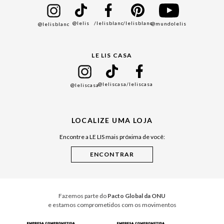
Bazar
@lelis
/lelisblanc
/lelisblanc
@mundolelis
@lelisblanc
Black Friday
Gift Guide
LE LIS CASA
Mães
Namorados
@leliscasa
/leliscasa
@leliscasa
Japão
Julián Manfredi
LOCALIZE UMA LOJA
Raízes do Pará
Encontre a LE LIS mais próxima de você:
Cuidados Casa
Instruções de Jogos
Minha Loja Le Lis
Le Lis Casa PRO
Fazemos parte do
Pacto Global da ONU
e estamos comprometidos com os movimentos