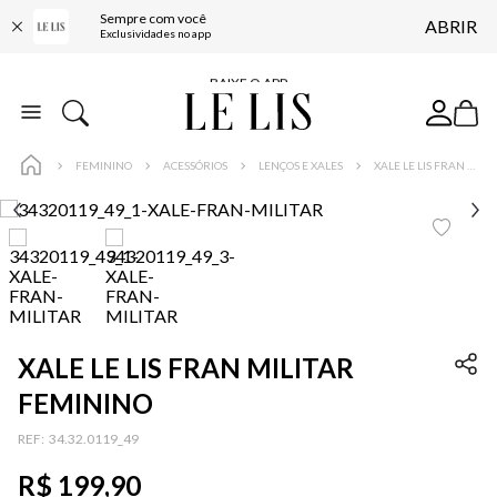
Sempre com você
ABRIR
FRETE GRÁTIS*
Exclusividades no app
BAIXE O APP
10% OFF NA PRIMEIRA COMPRA*
COMPRE ONLINE E RETIRE EM LOJA*
FEMININO
ACESSÓRIOS
LENÇOS E XALES
XALE LE LIS FRAN MILITAR FEMININO
ENTREGA EXPRESSA*
FRETE GRÁTIS*
BAIXE O APP
10% OFF NA PRIMEIRA COMPRA*
XALE LE LIS FRAN MILITAR
FEMININO
:
34.32.0119_49
R$
199
,
90