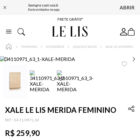
Sempre com você
ABRIR
ENTREGA EXPRESSA*
Exclusividades no app
FRETE GRÁTIS*
BAIXE O APP
10% OFF NA PRIMEIRA COMPRA*
FEMININO
ACESSÓRIOS
LENÇOS E XALES
XALE LE LIS MERIDA FEMININO
XALE LE LIS MERIDA FEMININO
:
34.11.0971_63
R$
259
,
90