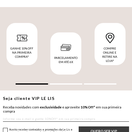
GANHE 10% OFF
COMPRE
NA PRIMEIRA
ONLINE E
COMPRA*
RETIRE NA
PARCELAMENTO
LOJA*
EM ATÉ 6X
Seja cliente
VIP
LE LIS
Receba novidades com
exclusividade
e aproveite
10%Off*
em sua primeira
compra
Aceito receber conteúdos e promoções da Le Lis e
QUERO SER VIP