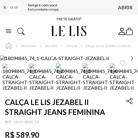
Sempre com você
ABRIR
ENTREGA EXPRESSA*
Exclusividades no app
FRETE GRÁTIS*
BAIXE O APP
10% OFF NA PRIMEIRA COMPRA*
FEMININO
ROUPAS
CALÇAS
CALÇA LE LIS JEZABEL II STRAIGHT JEANS FEMININA
CALÇA LE LIS JEZABEL II
STRAIGHT JEANS FEMININA
:
18.09.4845_74
R$
589
,
90