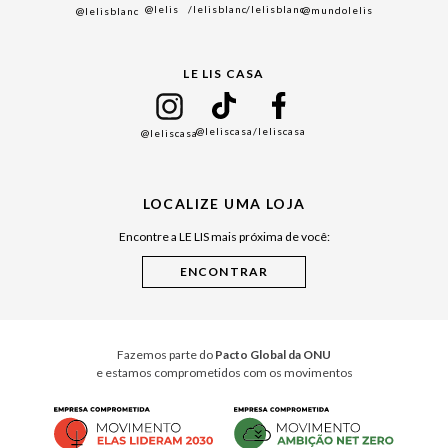
@lelis
/lelisblanc
/lelisblanc
@mundolelis
@lelisblanc
Black Friday
Gift Guide
LE LIS CASA
Mães
Namorados
@leliscasa
/leliscasa
@leliscasa
Japão
Julián Manfredi
LOCALIZE UMA LOJA
Raízes do Pará
Encontre a LE LIS mais próxima de você:
Cuidados Casa
Instruções de Jogos
Minha Loja Le Lis
Le Lis Casa PRO
Fazemos parte do
Pacto Global da ONU
e estamos comprometidos com os movimentos