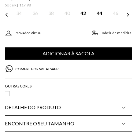
5
x de
R$
117
,
98
34
36
38
40
42
44
46
Provador Virtual
Tabela de medidas
ADICIONAR À SACOLA
COMPRE POR WHATSAPP
DETALHE DO PRODUTO
ENCONTRE O SEU TAMANHO