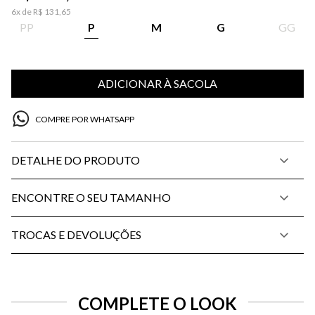
6
x de
R$
131
,
65
PP
P
M
G
GG
ADICIONAR À SACOLA
COMPRE POR WHATSAPP
DETALHE DO PRODUTO
ENCONTRE O SEU TAMANHO
TROCAS E DEVOLUÇÕES
COMPLETE O LOOK