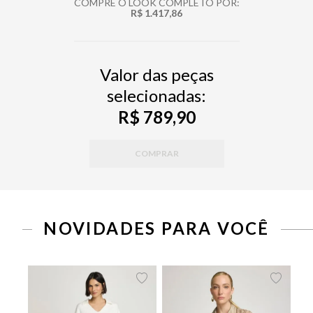
COMPRE O LOOK COMPLETO POR:
R$ 1.417,86
Valor das peças
selecionadas:
R$ 789,90
COMPRAR
PP
P
M
G
34
36
38
40
42
44
46
NOVIDADES PARA VOCÊ