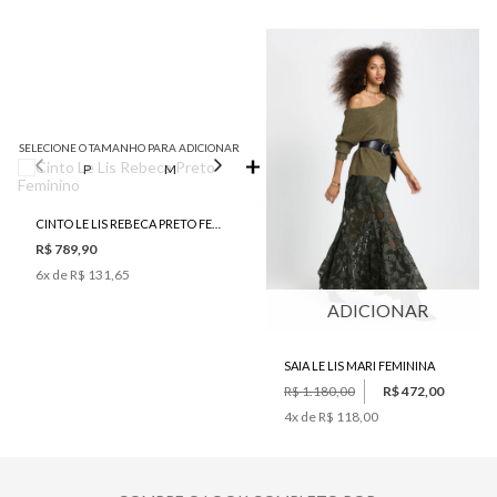
SELECIONE O TAMANHO PARA ADICIONAR
P
M
G
CINTO LE LIS REBECA PRETO FEMININO
R$ 789,90
6
x de
R$ 131,65
ADICIONAR
SAIA LE LIS MARI FEMININA
R$ 1.180,00
R$ 472,00
4
x de
R$ 118,00