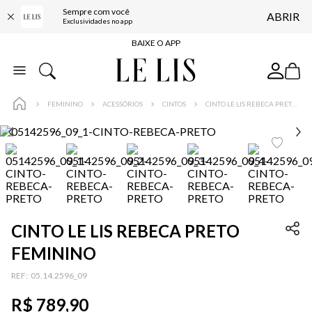
Sempre com você
ABRIR
FRETE GRÁTIS*
Exclusividades no app
BAIXE O APP
10% OFF NA PRIMEIRA COMPRA*
COMPRE ONLINE E RETIRE EM LOJA*
FEMININO
ACESSÓRIOS
CINTOS
CINTO LE LIS REBECA PRETO FEMININO
ENTREGA EXPRESSA*
FRETE GRÁTIS*
BAIXE O APP
10% OFF NA PRIMEIRA COMPRA*
CINTO LE LIS REBECA PRETO
FEMININO
:
05.14.2596_09
R$
789
,
90