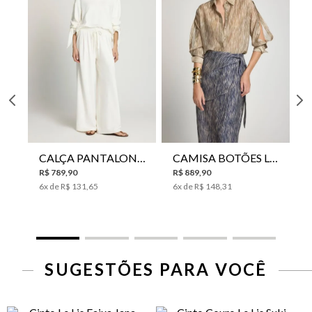
CALÇA PANTALONA LE LIS HORI FEMININA
CAMISA BOTÕES LE LIS YANNA FEMININA
R$
789
,
90
R$
889
,
90
6
x de
R$
131
,
65
6
x de
R$
148
,
31
SUGESTÕES PARA VOCÊ