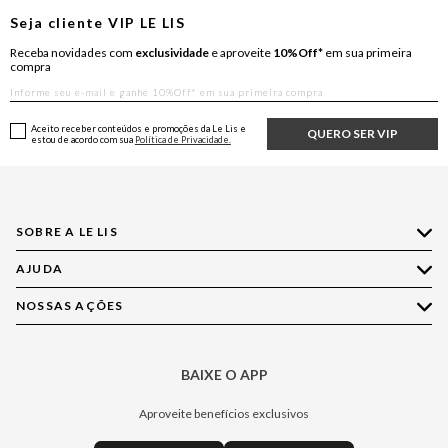
Seja cliente
VIP
LE LIS
Receba novidades com
exclusividade
e aproveite
10%Off*
em sua primeira
compra
Aceito receber conteúdos e promoções da Le Lis e
QUERO SER VIP
estou de acordo com sua
Política de Privacidade.
SOBRE A LE LIS
AJUDA
Quem Somos
Nossas Lojas
NOSSAS AÇÕES
Compre pelo WhatsApp
Ética e Sustentabilidade
Perguntas Frequentes
Aplicativo LE LIS
Política de Privacidade
Central de Relacionamento
BAIXE O APP
Moda
Política de Governança
Minha Conta
Casa
Aproveite benefícios exclusivos
Painel de Privacidade
Trocas e Devoluções
Aroma