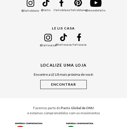
Bazar
@lelis
/lelisblanc
/lelisblanc
@mundolelis
@lelisblanc
Black Friday
Gift Guide
LE LIS CASA
Mães
Namorados
@leliscasa
/leliscasa
@leliscasa
Japão
Julián Manfredi
LOCALIZE UMA LOJA
Raízes do Pará
Encontre a LE LIS mais próxima de você:
Cuidados Casa
Instruções de Jogos
Minha Loja Le Lis
Le Lis Casa PRO
Fazemos parte do
Pacto Global da ONU
e estamos comprometidos com os movimentos