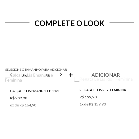
COMPLETE O LOOK
SELECIONE O TAMANHO PARA ADICIONAR
ADICIONAR
36
38
40
42
44
REGATA LE LIS RIB I FEMININA
CALÇA LE LIS EMANUELLE FEMININA
R$ 159,90
R$ 989,90
1
x de
R$ 159,90
6
x de
R$ 164,98