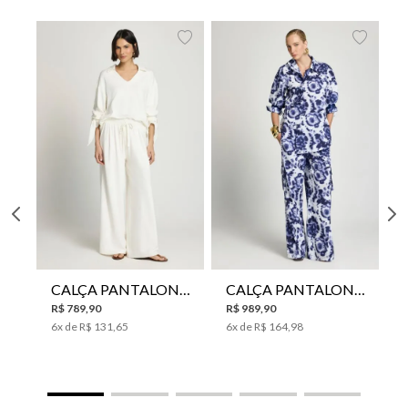
CALÇA PANTALONA LE LIS HORI FEMININA
CALÇA PANTALONA LE LIS JESSICA FEMININA
R$
789
,
90
R$
989
,
90
6
x de
R$
131
,
65
6
x de
R$
164
,
98