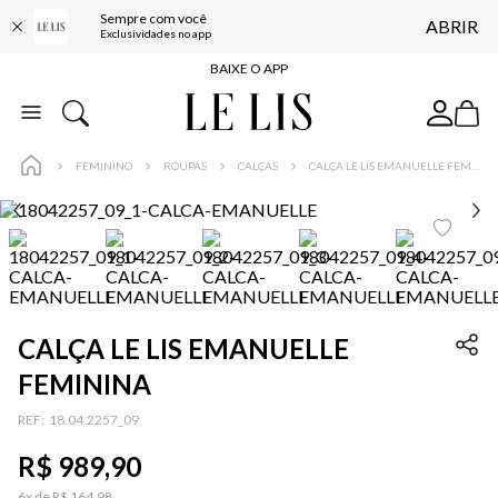
Sempre com você
ABRIR
FRETE GRÁTIS*
Exclusividades no app
BAIXE O APP
10% OFF NA PRIMEIRA COMPRA*
COMPRE ONLINE E RETIRE EM LOJA*
FEMININO
ROUPAS
CALÇAS
CALÇA LE LIS EMANUELLE FEMININA
ENTREGA EXPRESSA*
FRETE GRÁTIS*
BAIXE O APP
10% OFF NA PRIMEIRA COMPRA*
CALÇA LE LIS EMANUELLE
FEMININA
:
18.04.2257_09
R$
989
,
90
6
x de
R$
164
,
98