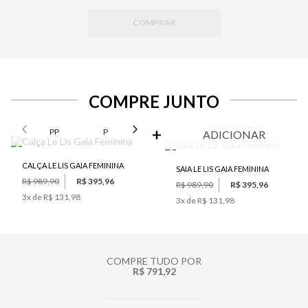
COMPRAR
COMPRE JUNTO
SELECIONE O TAMANHO PARA ADICIONAR
PP
P
M
G
GG
ADICIONAR
CALÇA LE LIS GAIA FEMININA
SAIA LE LIS GAIA FEMININA
R$ 989,90
R$ 395,96
R$ 989,90
R$ 395,96
3
x de
R$ 131,98
3
x de
R$ 131,98
COMPRE TUDO POR
R$ 791,92