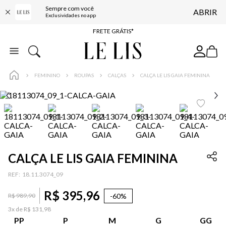
Sempre com você
ABRIR
ENTREGA EXPRESSA*
Exclusividades no app
FRETE GRÁTIS*
BAIXE O APP
10% OFF NA PRIMEIRA COMPRA*
FEMININO
ROUPAS
CALÇAS
CALÇA LE LIS GAIA FEMININA
CALÇA LE LIS GAIA FEMININA
:
18.11.3074_09
R$
395
,
96
-
60%
R$
989
,
90
3
x de
R$
131
,
98
PP
P
M
G
GG