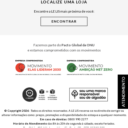
LOCALIZE UMA LOJA
Raízes do Pará
Encontre a LE LIS mais próxima de você:
Cuidados Casa
Instruções de Jogos
Minha Loja Le Lis
Le Lis Casa PRO
Fazemos parte do
Pacto Global da ONU
e estamos comprometidos com os movimentos
ATENDIMENTO
© Copyright 2026
- Todos os direitos reservados. A LE LIS reserva-se no direito de corrigir ou
alterar informações como: preços, promoções e disponibilidade de estoque a qualquer momento.
Em caso de dúvidas:
0800 990 2277
Horário de Atendimento
das 8h às 20h de segunda à sábado, exceto feriados.
Rua Othão 405, Vila Leopoldina, São Paulo, SP – CEP: 05313-020