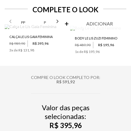
COMPLETE O LOOK
SELECIONE O TAMANHO PARA ADICIONAR
PP
P
M
G
GG
ADICIONAR
CALÇA LE LIS GAIA FEMININA
BODY LE LIS ZUZI FEMININO
R$ 989,90
R$ 395,96
R$ 489,90
R$ 195,96
3
x de
R$ 131,98
1
x de
R$ 195,96
COMPRE O LOOK COMPLETO POR:
R$ 591,92
Valor das peças
selecionadas:
R$ 395,96