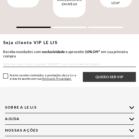
LOJA*
EM ATÉ 6X
Seja cliente
VIP
LE LIS
Receba novidades com
exclusividade
e aproveite
10%Off*
em sua primeira
compra
Aceito receber conteúdos e promoções da Le Lis e
QUERO SER VIP
estou de acordo com sua
Política de Privacidade.
SOBRE A LE LIS
AJUDA
Quem Somos
Nossas Lojas
NOSSAS AÇÕES
Compre pelo WhatsApp