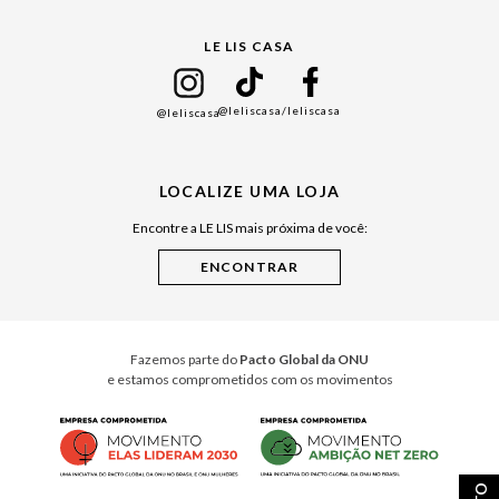
Gift Guide
LE LIS CASA
Mães
Namorados
@leliscasa
/leliscasa
@leliscasa
Japão
Julián Manfredi
LOCALIZE UMA LOJA
Raízes do Pará
Encontre a LE LIS mais próxima de você:
Cuidados Casa
Instruções de Jogos
Minha Loja Le Lis
Le Lis Casa PRO
Fazemos parte do
Pacto Global da ONU
e estamos comprometidos com os movimentos