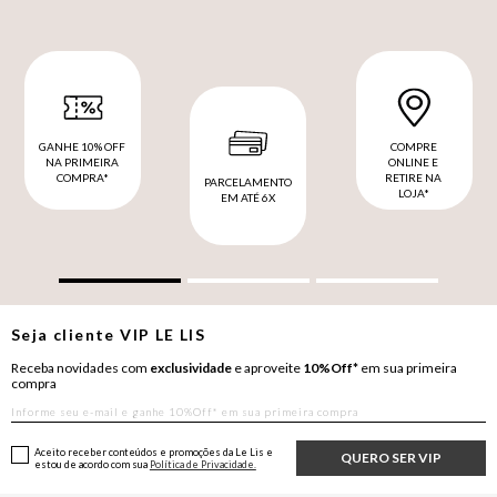
GANHE 10% OFF
COMPRE
NA PRIMEIRA
ONLINE E
COMPRA*
RETIRE NA
PARCELAMENTO
LOJA*
EM ATÉ 6X
Seja cliente
VIP
LE LIS
Receba novidades com
exclusividade
e aproveite
10%Off*
em sua primeira
compra
Aceito receber conteúdos e promoções da Le Lis e
QUERO SER VIP
estou de acordo com sua
Política de Privacidade.