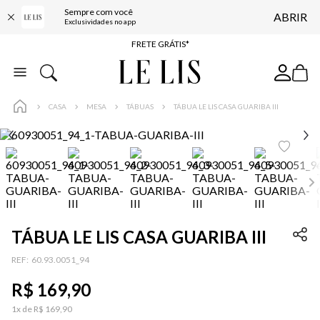
ENTREGA EXPRESSA*
Sempre com você
ABRIR
Exclusividades no app
FRETE GRÁTIS*
BAIXE O APP
10% OFF NA PRIMEIRA COMPRA*
COMPRE ONLINE E RETIRE EM LOJA*
CASA
MESA
TÁBUAS
TÁBUA LE LIS CASA GUARIBA III
ENTREGA EXPRESSA*
FRETE GRÁTIS*
BAIXE O APP
10% OFF NA PRIMEIRA COMPRA*
TÁBUA LE LIS CASA GUARIBA III
:
60.93.0051_94
R$
169
,
90
1
x de
R$
169
,
90