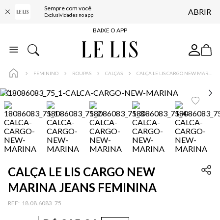
Sempre com você
ABRIR
FRETE GRÁTIS*
Exclusividades no app
BAIXE O APP
10% OFF NA PRIMEIRA COMPRA*
COMPRE ONLINE E RETIRE EM LOJA*
FEMININO
ROUPAS
CALÇAS
CALÇA LE LIS CARGO NEW MARINA JEANS FEMININA
ENTREGA EXPRESSA*
FRETE GRÁTIS*
BAIXE O APP
10% OFF NA PRIMEIRA COMPRA*
CALÇA LE LIS CARGO NEW
MARINA JEANS FEMININA
:
18.08.6083_75