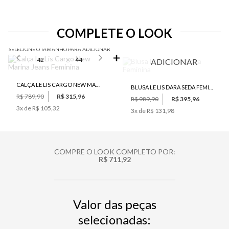
COMPLETE O LOOK
SELECIONE O TAMANHO PARA ADICIONAR
42
44
ADICIONAR
CALÇA LE LIS CARGO NEW MARINA JEANS FEMININA
BLUSA LE LIS DARA SEDA FEMININA
R$ 789,90
R$ 315,96
R$ 989,90
R$ 395,96
3
x de
R$ 105,32
3
x de
R$ 131,98
COMPRE O LOOK COMPLETO POR:
R$ 711,92
Valor das peças
selecionadas: