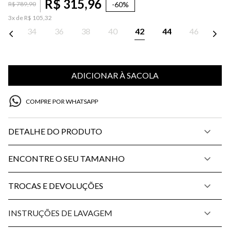
R$
315
,
96
-
60%
R$
789
,
90
3
x de
R$
105
,
32
34
36
38
40
42
44
46
ADICIONAR À SACOLA
COMPRE POR WHATSAPP
DETALHE DO PRODUTO
ENCONTRE O SEU TAMANHO
TROCAS E DEVOLUÇÕES
INSTRUÇÕES DE LAVAGEM