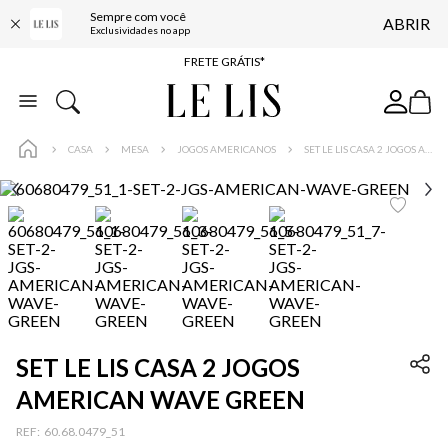
Sempre com você
ABRIR
ENTREGA EXPRESSA*
Exclusividades no app
FRETE GRÁTIS*
BAIXE O APP
10% OFF NA PRIMEIRA COMPRA*
CASA
MESA
JOGOS AMERICANOS
SET LE LIS CASA 2 JOGOS AMERICAN WAVE GREEN
SET LE LIS CASA 2 JOGOS
AMERICAN WAVE GREEN
:
60.68.0479_51