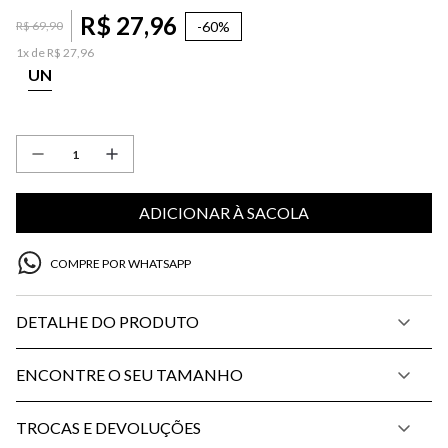
R$
27
,
96
-
60%
R$
69
,
90
1
x de
R$
27
,
96
UN
ADICIONAR À SACOLA
COMPRE POR WHATSAPP
DETALHE DO PRODUTO
ENCONTRE O SEU TAMANHO
TROCAS E DEVOLUÇÕES