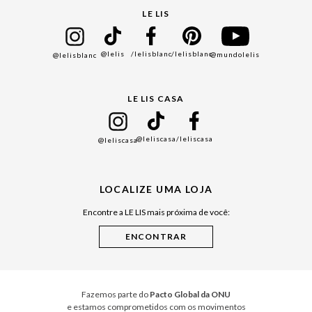
Seja um Franqueado
Cadastro
LE LIS
Bazar
@lelis
/lelisblanc
/lelisblanc
@mundolelis
@lelisblanc
Black Friday
Gift Guide
LE LIS CASA
Mães
Namorados
@leliscasa
/leliscasa
@leliscasa
Japão
Julián Manfredi
LOCALIZE UMA LOJA
Raízes do Pará
Encontre a LE LIS mais próxima de você:
Cuidados Casa
Instruções de Jogos
Minha Loja Le Lis
Le Lis Casa PRO
Fazemos parte do
Pacto Global da ONU
e estamos comprometidos com os movimentos