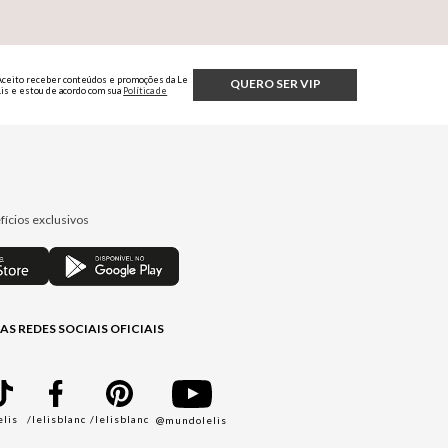
Aceito receber conteúdos e promoções da Le
QUERO SER VIP
Lis e estou de acordo com sua
Política de
Privacidade.
fícios exclusivos
AS REDES SOCIAIS OFICIAIS
elis
/lelisblanc
/lelisblanc
@mundolelis