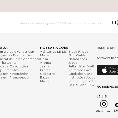
JUDA
NOSSAS AÇÕES
BAIXE O APP
mpre pelo WhatsApp
Aplicativo LE LIS
Black Friday
rguntas Frequentes
Moda
Gift Guide
Aproveite bene
ntral de Relacionamento
Casa
Namorados
nha Conta
Aroma
Japão
ocas e Devoluções
Jeans
Julián Manfredi
gulamentos
Protea
Raízes do Pará
ja um Revendedor
Cadastro
Cuidados Casa
ja um Franqueado
Bazar
Instruções Jogos
Mães
Minha Loja Le Lis
Le Lis Casa PRO
ACESSE NOSS
LE LIS
@l
@lelisblanc