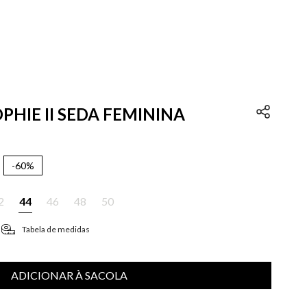
OPHIE II SEDA FEMININA
-
60%
2
44
46
48
50
Tabela de medidas
ADICIONAR À SACOLA