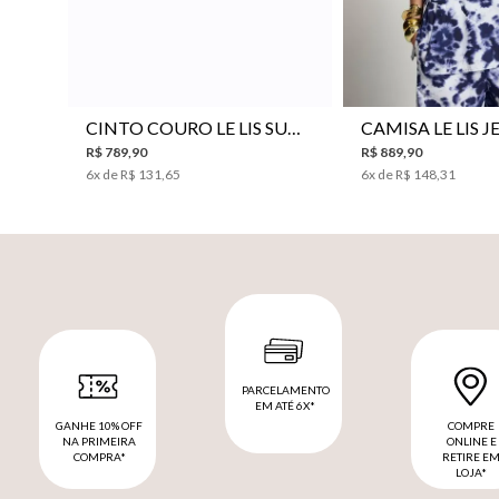
P
M
G
34
36
38
40
CINTO COURO LE LIS SUKI FEMININO
R$
789
,
90
R$
889
,
90
6
x de
R$
131
,
65
6
x de
R$
148
,
31
PARCELAMENTO
EM ATÉ 6X*
GANHE 10% OFF
COMPRE
NA PRIMEIRA
ONLINE E
COMPRA*
RETIRE E
LOJA*