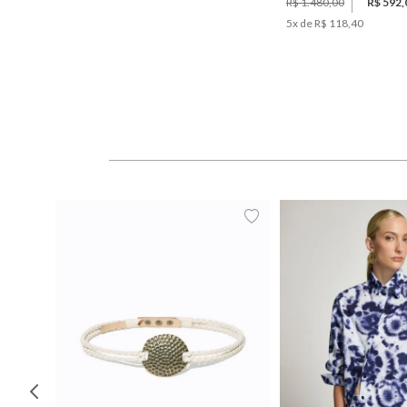
R$ 1.480,00
R$ 592,
5
x de
R$ 118,40