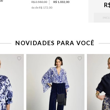
00
R$ 2.580,00
R$ 1.032,00
R$
6
x de
R$ 172,00
INCL
NOVIDADES PARA VOCÊ