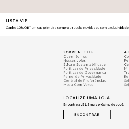
LISTA VIP
Ganhe 10% Off* em sua primeira compra e receba novidades com exclusividade
SOBRE A LE LIS
A
Quem Somos
Co
Nossas Lojas
Pe
Ética e Sustentabilidade
Ce
Políticas de Privacidade
Mi
Políticas de Governança
Tr
Painel de Privacidade
Re
Central de Preferências
Se
Moda Com Verso
Se
LOCALIZE UMA LOJA
Encontre a LE LIS mais próxima de você: