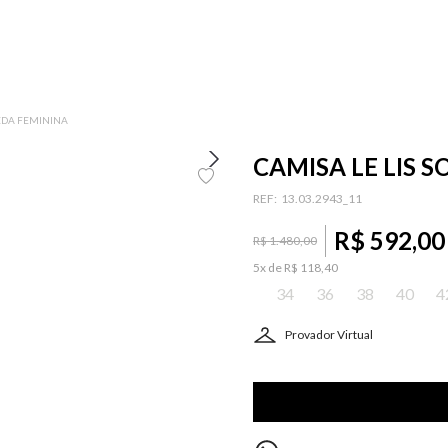
 SEDA FEMININA
CAMISA LE LIS S
:
13.03.2943_11
R$
592
,
00
R$
1
.
480
,
00
5
x de
R$
118
,
40
34
36
38
40
4
Provador Virtual