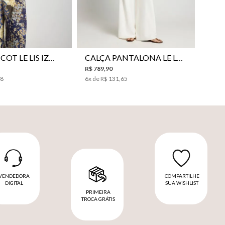
P
P
M
G
PP
P
M
G
BLUSA TRICOT LE LIS IZUMI FEMININA
CALÇA PANTALONA LE LIS HORI FEMININA
R$
789
,
90
98
6
x de
R$
131
,
65
VENDEDORA
COMPARTILHE
DIGITAL
SUA WISHLIST
PRIMEIRA
TROCA GRÁTIS