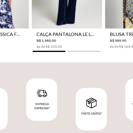
42
44
46
34
36
38
40
42
44
P
CAMISA LE LIS JESSICA FEMININA
CALÇA PANTALONA LE LIS SONIA FEMININA
R$
1
.
980
,
00
R$
989
,
90
6
x de
R$
330
,
00
6
x de
R$
164
,
ENTREGA
EXPRESSA*
FRETE GRÁTIS*
M