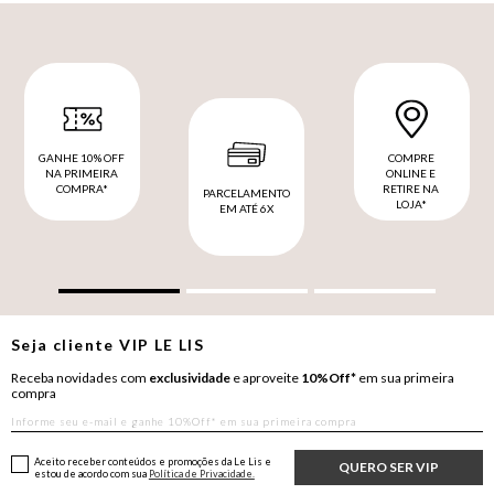
GANHE 10% OFF
COMPRE
NA PRIMEIRA
ONLINE E
COMPRA*
RETIRE NA
PARCELAMENTO
LOJA*
EM ATÉ 6X
Seja cliente
VIP
LE LIS
Receba novidades com
exclusividade
e aproveite
10%Off*
em sua primeira
compra
Aceito receber conteúdos e promoções da Le Lis e
QUERO SER VIP
estou de acordo com sua
Política de Privacidade.