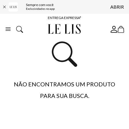
Sempre com você
ABRIR
COMPRE ONLINE E RETIRE EM LOJA*
Exclusividades no app
ENTREGA EXPRESSA*
FRETE GRÁTIS*
BAIXE O APP
10% OFF NA PRIMEIRA COMPRA*
NÃO ENCONTRAMOS UM PRODUTO
PARA SUA BUSCA.