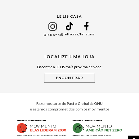
Gift Guide
LE LIS CASA
Mães
Namorados
@leliscasa
/leliscasa
@leliscasa
Japão
Julián Manfredi
LOCALIZE UMA LOJA
Raízes do Pará
Encontre a LE LIS mais próxima de você:
Cuidados Casa
Instruções de Jogos
Minha Loja Le Lis
Le Lis Casa PRO
Fazemos parte do
Pacto Global da ONU
e estamos comprometidos com os movimentos