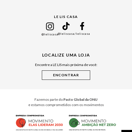
Gift Guide
LE LIS CASA
Mães
Namorados
@leliscasa
/leliscasa
@leliscasa
Japão
Julián Manfredi
LOCALIZE UMA LOJA
Raízes do Pará
Encontre a LE LIS mais próxima de você:
Cuidados Casa
Instruções de Jogos
Minha Loja Le Lis
Le Lis Casa PRO
Fazemos parte do
Pacto Global da ONU
e estamos comprometidos com os movimentos