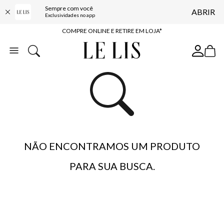
Sempre com você
ABRIR
10% OFF NA PRIMEIRA COMPRA*
Exclusividades no app
COMPRE ONLINE E RETIRE EM LOJA*
ENTREGA EXPRESSA*
FRETE GRÁTIS*
BAIXE O APP
10% OFF NA PRIMEIRA COMPRA*
NÃO ENCONTRAMOS UM PRODUTO
PARA SUA BUSCA.