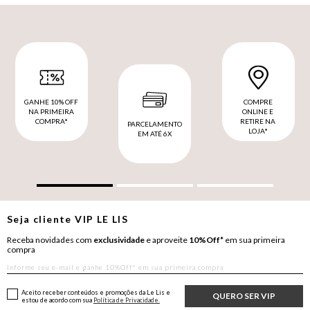
GANHE 10% OFF
COMPRE
NA PRIMEIRA
ONLINE E
COMPRA*
RETIRE NA
PARCELAMENTO
LOJA*
EM ATÉ 6X
Seja cliente
VIP
LE LIS
Receba novidades com
exclusividade
e aproveite
10%Off*
em sua primeira
compra
Aceito receber conteúdos e promoções da Le Lis e
QUERO SER VIP
estou de acordo com sua
Política de Privacidade.