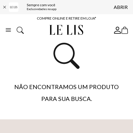
Sempre com você
ABRIR
10% OFF NA PRIMEIRA COMPRA*
Exclusividades no app
COMPRE ONLINE E RETIRE EM LOJA*
ENTREGA EXPRESSA*
FRETE GRÁTIS*
BAIXE O APP
10% OFF NA PRIMEIRA COMPRA*
NÃO ENCONTRAMOS UM PRODUTO
PARA SUA BUSCA.