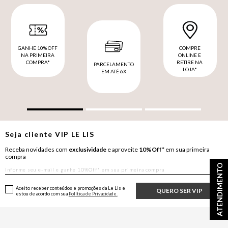
GANHE 10% OFF
COMPRE
NA PRIMEIRA
ONLINE E
COMPRA*
RETIRE NA
PARCELAMENTO
LOJA*
EM ATÉ 6X
Seja cliente
VIP
LE LIS
Receba novidades com
exclusividade
e aproveite
10%Off*
em sua primeira
compra
ATENDIMENTO
Aceito receber conteúdos e promoções da Le Lis e
QUERO SER VIP
estou de acordo com sua
Política de Privacidade.