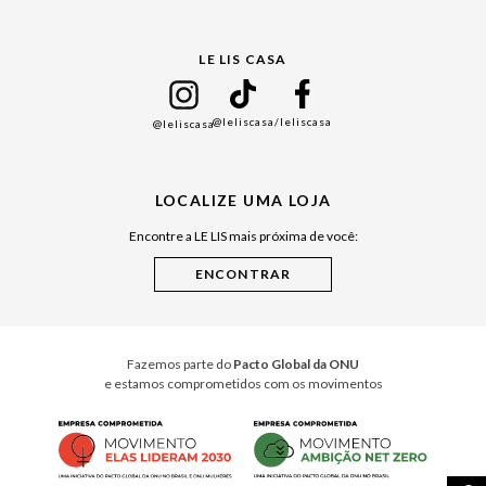
Gift Guide
LE LIS CASA
Mães
Namorados
@leliscasa
/leliscasa
@leliscasa
Japão
Julián Manfredi
LOCALIZE UMA LOJA
Raízes do Pará
Encontre a LE LIS mais próxima de você:
Cuidados Casa
Instruções de Jogos
Minha Loja Le Lis
Le Lis Casa PRO
Fazemos parte do
Pacto Global da ONU
e estamos comprometidos com os movimentos