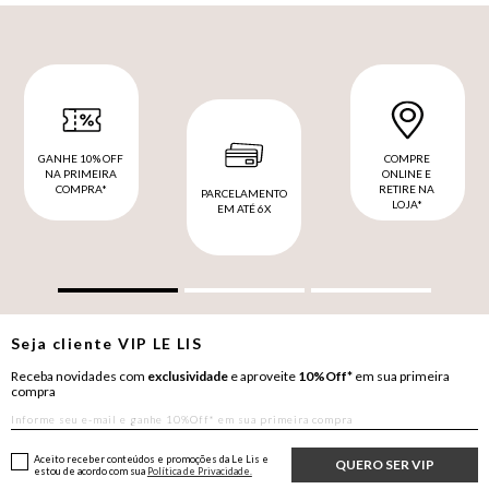
GANHE 10% OFF
COMPRE
NA PRIMEIRA
ONLINE E
COMPRA*
RETIRE NA
PARCELAMENTO
LOJA*
EM ATÉ 6X
Seja cliente
VIP
LE LIS
Receba novidades com
exclusividade
e aproveite
10%Off*
em sua primeira
compra
Aceito receber conteúdos e promoções da Le Lis e
QUERO SER VIP
estou de acordo com sua
Política de Privacidade.