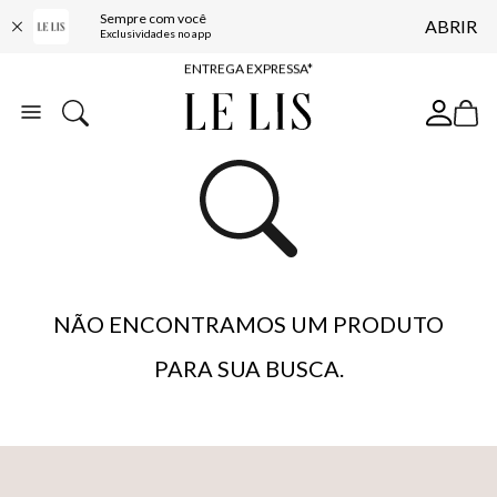
Sempre com você
ABRIR
COMPRE ONLINE E RETIRE EM LOJA*
Exclusividades no app
ENTREGA EXPRESSA*
FRETE GRÁTIS*
BAIXE O APP
10% OFF NA PRIMEIRA COMPRA*
NÃO ENCONTRAMOS UM PRODUTO
PARA SUA BUSCA.
…