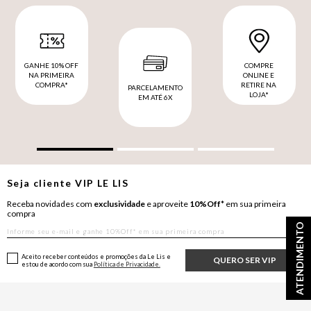
GANHE 10% OFF
COMPRE
NA PRIMEIRA
ONLINE E
COMPRA*
RETIRE NA
PARCELAMENTO
LOJA*
EM ATÉ 6X
Seja cliente
VIP
LE LIS
Receba novidades com
exclusividade
e aproveite
10%Off*
em sua primeira
compra
ATENDIMENTO
Aceito receber conteúdos e promoções da Le Lis e
QUERO SER VIP
estou de acordo com sua
Política de Privacidade.