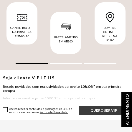
GANHE 10% OFF
COMPRE
NA PRIMEIRA
ONLINE E
COMPRA*
RETIRE NA
PARCELAMENTO
LOJA*
EM ATÉ 6X
Seja cliente
VIP
LE LIS
Receba novidades com
exclusividade
e aproveite
10%Off*
em sua primeira
compra
ATENDIMENTO
Aceito receber conteúdos e promoções da Le Lis e
QUERO SER VIP
estou de acordo com sua
Política de Privacidade.