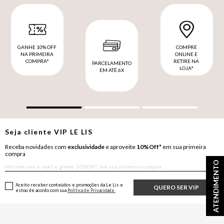
GANHE 10% OFF
COMPRE
NA PRIMEIRA
ONLINE E
COMPRA*
RETIRE NA
PARCELAMENTO
LOJA*
EM ATÉ 6X
Seja cliente
VIP
LE LIS
Receba novidades com
exclusividade
e aproveite
10%Off*
em sua primeira
compra
ATENDIMENTO
Aceito receber conteúdos e promoções da Le Lis e
QUERO SER VIP
estou de acordo com sua
Política de Privacidade.