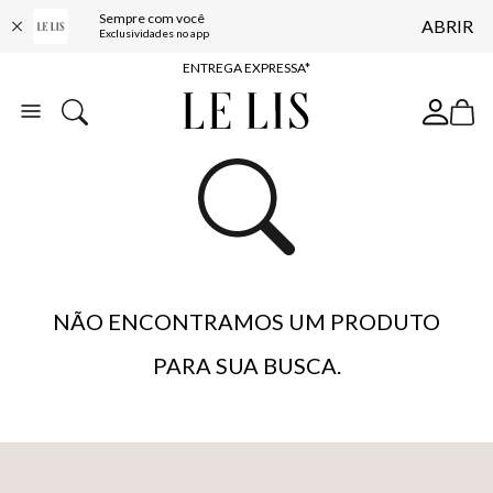
Sempre com você
ABRIR
COMPRE ONLINE E RETIRE EM LOJA*
Exclusividades no app
ENTREGA EXPRESSA*
FRETE GRÁTIS*
BAIXE O APP
10% OFF NA PRIMEIRA COMPRA*
NÃO ENCONTRAMOS UM PRODUTO
PARA SUA BUSCA.