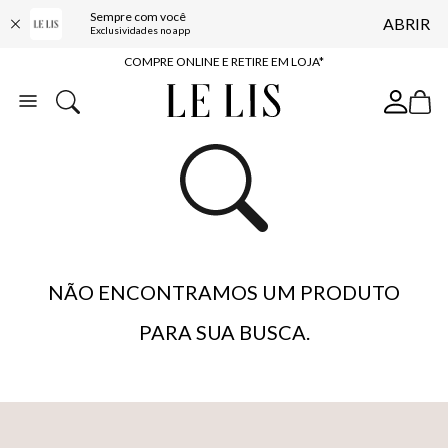
Sempre com você
ABRIR
10% OFF NA PRIMEIRA COMPRA*
Exclusividades no app
COMPRE ONLINE E RETIRE EM LOJA*
ENTREGA EXPRESSA*
FRETE GRÁTIS*
BAIXE O APP
10% OFF NA PRIMEIRA COMPRA*
NÃO ENCONTRAMOS UM PRODUTO
PARA SUA BUSCA.