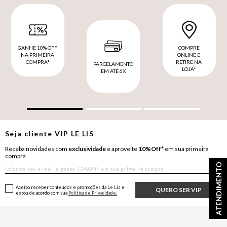
GANHE 10% OFF
COMPRE
NA PRIMEIRA
ONLINE E
COMPRA*
RETIRE NA
PARCELAMENTO
LOJA*
EM ATÉ 6X
Seja cliente
VIP
LE LIS
Receba novidades com
exclusividade
e aproveite
10%Off*
em sua primeira
compra
ATENDIMENTO
Aceito receber conteúdos e promoções da Le Lis e
QUERO SER VIP
estou de acordo com sua
Política de Privacidade.